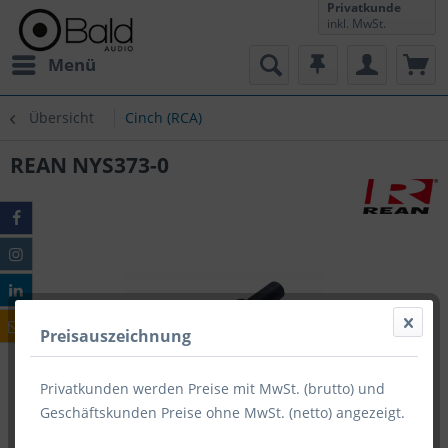
Privatkunde
inkl. MwSt.
Menü
Übersicht
Cinch (RCA)
REAN NYS373-0
Preisauszeichnung
Privatkunden werden Preise mit MwSt. (brutto) und
Geschäftskunden Preise ohne MwSt. (netto) angezeigt.