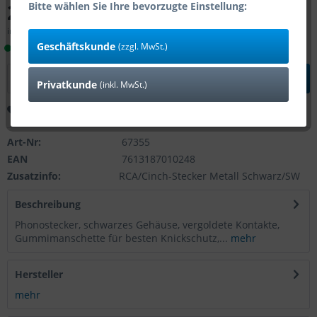
2,50 € *
Bitte wählen Sie Ihre bevorzugte Einstellung:
inkl. MwSt.
zzgl. Versandkosten
Geschäftskunde
(zzgl. MwSt.)
Lieferzeit 1-4 Tage (Bestand: 92)
In den
Warenkorb
Privatkunde
(inkl. MwSt.)
Merken
Bewerten
Art-Nr:
67355
EAN
7613187010248
Zusatzinfo:
RCA/Cinch-Stecker Metall Schwarz/SW
Beschreibung
Phonostecker, schwarzes Gehäuse, vergoldete Kontakte,
Gummimanschette für besten Knickschutz,...
mehr
Hersteller
mehr