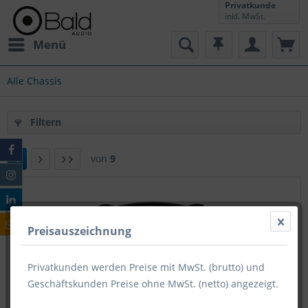
Privatkunde
inkl. MwSt.
Menü
Alle Chassis
Filtern
1
von
9
Preisauszeichnung
Privatkunden werden Preise mit MwSt. (brutto) und
Geschäftskunden Preise ohne MwSt. (netto) angezeigt.