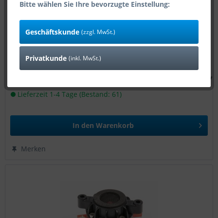
Bitte wählen Sie Ihre bevorzugte Einstellung:
Faital Pro 3FE22 - 16 Ohm
Geschäftskunde
(zzgl. MwSt.)
Privatkunde
(inkl. MwSt.)
23,80 € *
Art-Nr:
46167
Lieferzeit 1-4 Tage (Bestand: 61)
In den
Warenkorb
Merken