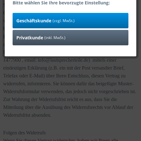
Bitte wählen Sie Ihre bevorzugte Einstellung:
Sie haben das Recht, binnen vierzehn Tagen ohne Angabe von
Gründen diesen Vertrag zu widerrufen. Die Widerrufsfrist beträgt
Geschäftskunde
(zzgl. MwSt.)
vierzehn Tage ab dem Tag, an dem Sie oder ein von Ihnen
benannter Dritter, der nicht der Beförderer ist, die letzte Ware in
Besitz genommen haben bzw. hat. Um Ihr Widerrufsrecht
Privatkunde
(inkl. MwSt.)
auszuüben, müssen Sie uns (lautsprecherteile.de -Bald OHG,
Ferdinand-Lassalle-Straße 24 72770 Reutlingen , TEL 07121-
1477900 , email: info@lautsprecherteile.de) mittels einer
eindeutigen Erklärung (z.B. ein mit der Post versandter Brief,
Telefax oder E-Mail) über Ihren Entschluss, diesen Vertrag zu
widerrufen, informieren. Sie können dafür das beigefügte Muster-
Widerrufsformular verwenden, das jedoch nicht vorgeschrieben ist.
Zur Wahrung der Widerrufsfrist reicht es aus, dass Sie die
Mitteilung über die Ausübung des Widerrufsrechts vor Ablauf der
Widerrufsfrist absenden.
Folgen des Widerrufs
Wenn Sie diesen Vertrag widerrufen, haben wir Ihnen alle