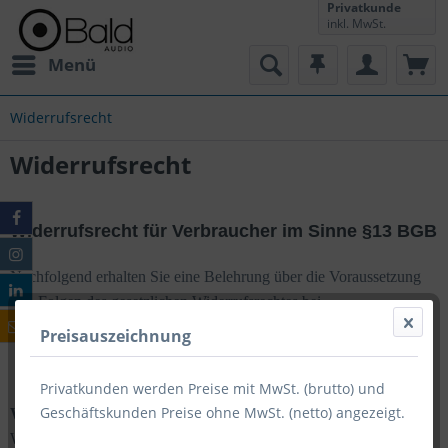
Privatkunde
inkl. MwSt.
Menü
Widerrufsrecht
Widerrufsrecht
Widerrufsrecht für Verbraucher im Sinne §13 BGB
Nachfolgend erhalten Sie eine Belehrung über die Voraussetzung
und Folgen des gesetzlichen Widerrufsrechtes bei
Versandbestellungen.
Preisauszeichnung
Privatkunden werden Preise mit MwSt. (brutto) und
Geschäftskunden Preise ohne MwSt. (netto) angezeigt.
Widerrufsbelehrung
Widerrufsrecht für Verbraucher im Sinne des § 13 BGB