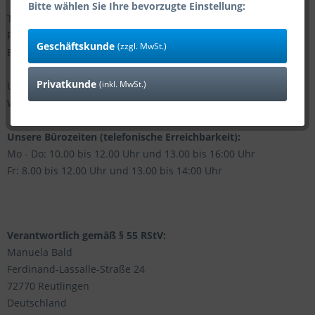
Bitte wählen Sie Ihre bevorzugte Einstellung:
Telefonnummer: 07121/147790-0
Faxnummer: 07121/147790-9
Geschäftskunde
(zzgl. MwSt.)
E-Mail-Adresse: info (at) bald-ohg.de
Privatkunde
(inkl. MwSt.)
USt-IDNr: DE 279499230
WEEE-Reg.-Nr. DE 64393985
Unsere Bürozeiten (telefonische Erreichbarkeit):
Mo - Do: 10.00 bis 12.00 Uhr und 13.00 bis 16:00 Uhr
Fr: 8.00 bis 12.00 Uhr und 13.00 bis 14:00 Uhr
Verantwortlich gemäß § 55 RStV:
Manuela Bald
Ferdinand-Lassalle-Straße 24
72770 Reutlingen
Deutschland