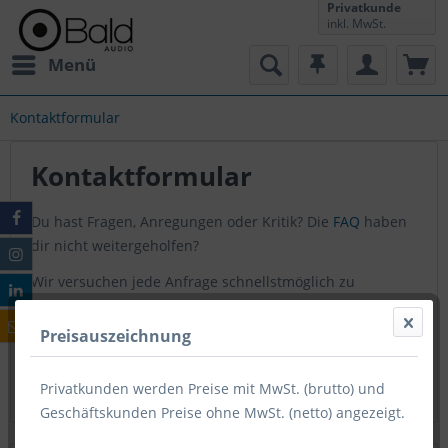
Privatkunde
inkl. MwSt.
Menü
Kontaktformular
Kontaktformular
Du hast Fragen, Anregungen oder Kritik? Die
FAQ
haben
dir nicht weitergeholfen?
Wir versuchen jede Anfrage schnellstmöglich zu
beantworten.
Preisauszeichnung
Privatkunden werden Preise mit MwSt. (brutto) und
Geschäftskunden Preise ohne MwSt. (netto) angezeigt.