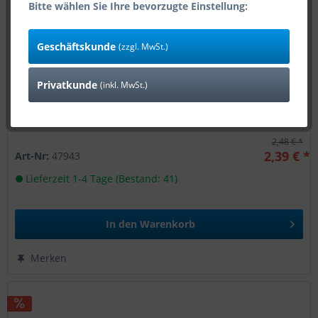
Bitte wählen Sie Ihre bevorzugte Einstellung:
Geschäftskunde
(zzgl. MwSt.)
Adam Hall 38083
Stapel-Einbauschale
Privatkunde
(inkl. MwSt.)
2,48 € *
2,39 € *
Art-Nr:
47943
Lieferzeit 1-4 Tage (Bestand: 41)
In den
Warenkorb
Merken