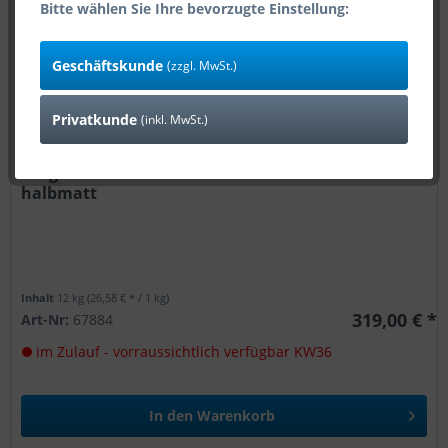
Bitte wählen Sie Ihre bevorzugte Einstellung:
Geschäftskunde
(zzgl. MwSt.)
Privatkunde
(inkl. MwSt.)
12kg Warnex Strukturlack ca. Pantone 426C
halbmatt
Inhalt
12 kg
(26,58 € * / 1 kg)
319,00 € *
Art-Nr:
67884
im Zulauf - vorraussichtlich verfügbar KW36
In den
Warenkorb