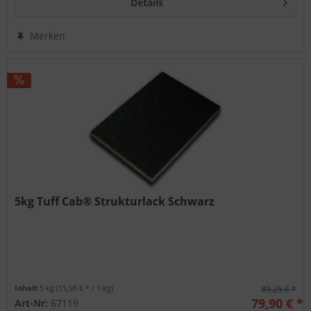
Details
Merken
5kg Tuff Cab® Strukturlack Schwarz
Inhalt
5 kg
(15,98 € * / 1 kg)
89,25 € *
79,90 € *
Art-Nr:
67119