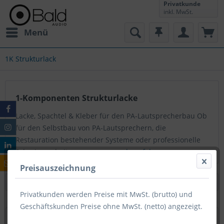
Privatkunde
inkl. MwSt.
Menü
1K Strukturlack
1-Komponenten Strukturlacke
Lacke, Spachtel & Kleber für den PA-Lautsprecherbau Ob
für den Selbstbau von PA-Lautsprechern, die
Restauration bestehender Systeme oder professionelle
Schreinerarbeiten – unsere...
mehr erfahren »
Preisauszeichnung
Privatkunden werden Preise mit MwSt. (brutto) und
Geschäftskunden Preise ohne MwSt. (netto) angezeigt.