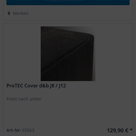
Merken
ProTEC Cover d&b J8 / J12
Front nach unten
129,90 € *
Art-Nr:
65563