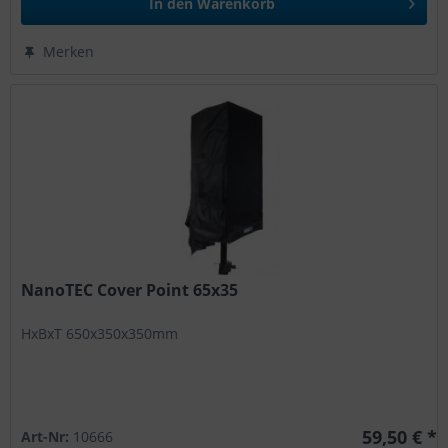
In den
Warenkorb
Merken
NanoTEC Cover Point 65x35
HxBxT 650x350x350mm
59,50 € *
Art-Nr:
10666