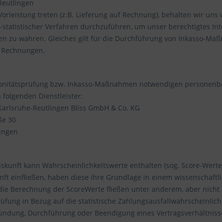
Reutlingen
 Vorleistung treten (z.B. Lieferung auf Rechnung), behalten wir uns
statistischer Verfahren durchzuführen, um unser berechtigtes Inte
n zu wahren. Gleiches gilt für die Durchführung von Inkasso-Ma
 Rechnungen.
Bonitätsprüfung bzw. Inkasso-Maßnahmen notwendigen personenbe
n folgenden Dienstleister:
Karlsruhe-Reutlingen Bliss GmbH & Co. KG
ße 30
ingen
uskunft kann Wahrscheinlichkeitswerte enthalten (sog. Score-Werte
nft einfließen, haben diese ihre Grundlage in einem
wissenschaftl
 die Berechnung der ScoreWerte fließen unter anderem, aber nicht 
rüfung in Bezug auf die statistische Zahlungsausfallwahrscheinli
ündung, Durchführung oder Beendigung eines Vertragsverhältniss