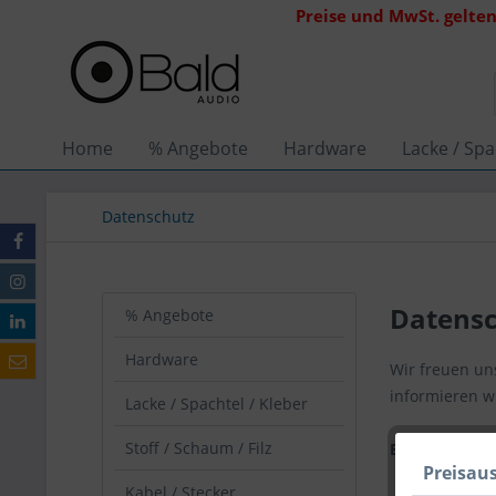
Preise und MwSt. gelten
Home
% Angebote
Hardware
Lacke / Spa
Datenschutz
Datens
% Angebote
Hardware
Wir freuen uns
informieren w
Lacke / Spachtel / Kleber
Stoff / Schaum / Filz
Erhebung, Ve
Preisau
Kabel / Stecker