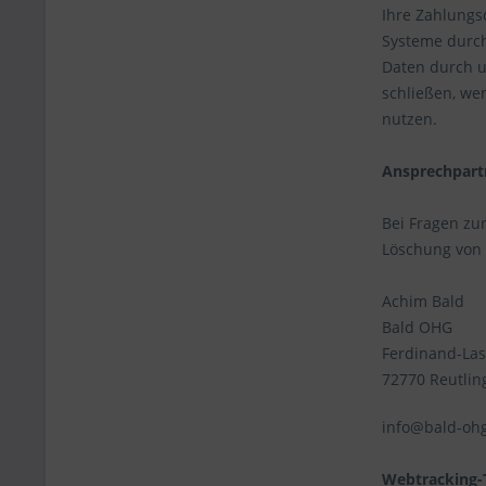
Ihre Zahlungs
Systeme durch
Daten durch u
schließen, we
nutzen.
Ansprechpart
Bei Fragen zu
Löschung von D
Achim Bald
Bald OHG
Ferdinand-Las
72770 Reutlin
info@bald-oh
Webtracking-