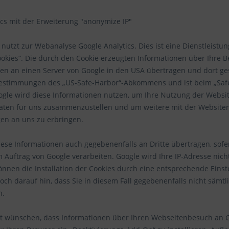
ics mit der Erweiterung "anonymize IP"
nutzt zur Webanalyse Google Analytics. Dies ist eine Dienstleistung
okies“. Die durch den Cookie erzeugten Informationen über Ihre Be
en an einen Server von Google in den USA übertragen und dort ges
estimmungen des „US-Safe-Harbor“-Abkommens und ist beim „Saf
Google wird diese Informationen nutzen, um Ihre Nutzung der Webs
täten für uns zusammenzustellen und um weitere mit der Websit
gen an uns zu erbringen.
iese Informationen auch gegebenenfalls an Dritte übertragen, sofer
m Auftrag von Google verarbeiten. Google wird Ihre IP-Adresse nic
önnen die Installation der Cookies durch eine entsprechende Einst
och darauf hin, dass Sie in diesem Fall gegebenenfalls nicht sämt
n.
t wünschen, dass Informationen über Ihren Webseitenbesuch an Go