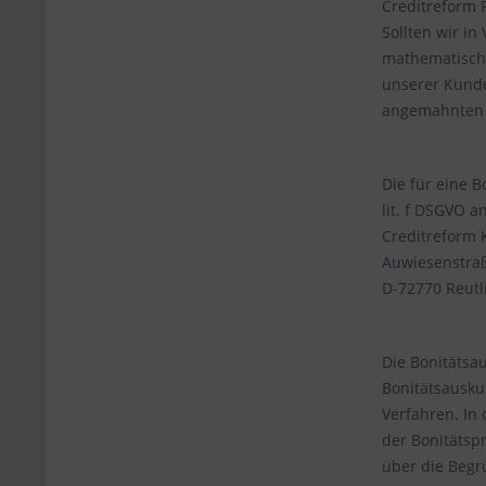
Creditreform 
Sollten wir in
mathematisch-
unserer Kunde
angemahnten
Die für eine 
lit. f DSGVO a
Creditreform 
Auwiesenstra
D-72770 Reutl
Die Bonitätsa
Bonitätsausku
Verfahren. In
der Bonitätsp
über die Begr