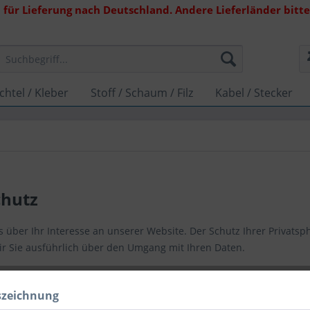
 für Lieferung nach Deutschland. Andere Lieferländer bitte 
chtel / Kleber
Stoff / Schaum / Filz
Kabel / Stecker
chutz
 über Ihr Interesse an unserer Website. Der Schutz Ihrer Privatsp
ir Sie ausführlich über den Umgang mit Ihren Daten.
rarbeitung und Nutzung personenbezogener Daten
szeichnung