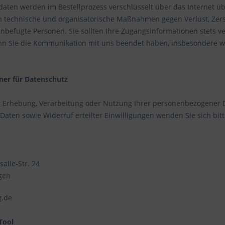
daten werden im Bestellprozess verschlüsselt über das Internet ü
 technische und organisatorische Maßnahmen gegen Verlust, Zerst
nbefugte Personen. Sie sollten Ihre Zugangsinformationen stets v
nn Sie die Kommunikation mit uns beendet haben, insbesondere
ner für Datenschutz
r Erhebung, Verarbeitung oder Nutzung Ihrer personenbezogener D
aten sowie Widerruf erteilter Einwilligungen wenden Sie sich bitt
salle-Str. 24
gen
g.de
Tool