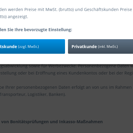
sere Seite besuchen, ohne Angaben zu Ihrer Person zu machen. Wi
s erfolgt - lediglich Zugriffsdaten ohne Personenbezug wie z.B.
den werden Preise mit MwSt. (brutto) und Geschäftskunden Preise
hres Internet Service Providers
tto) angezeigt.
on der aus Sie uns besuchen
len Sie Ihre bevorzugte Einstellung:
er angeforderten Datei
erden ausschließlich zur Verbesserung unseres Angebotes ausgew
ftskunde
Privatkunde
(zzgl. MwSt.)
(inkl. MwSt.)
speichern und verarbeiten Ihre Daten für die Bestellabwicklung Ih
ngsabwicklung sowie für Werbezwecke. Personenbezogene Daten 
stellung oder bei Eröffnung eines Kundenkontos oder bei der Regist
be Ihrer personenbezogenen Daten erfolgt an von uns im Rahmen 
(Transporteur, Logistiker, Banken).
 von Bonitätsprüfungen und Inkasso-Maßnahmen