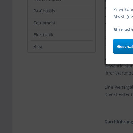
Sie können un
Newsletterlink
Privatkun
PA-Chassis
- den Namen I
MwSt. (ne
Equipment
- die Seite, v
Bitte wäh
- den Namen d
Elektronik
Diese Daten w
Person.
Geschä
Blog
Wir erheben, 
Gewährleistu
Ihrer Warenbe
Eine Weiterga
Dienstleister 
Durchführung