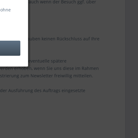
r speichern - auch wenn der Besuch ggf. über
 ohne
ertet und erlauben keinen Rückschluss auf Ihre
res Kaufs und eventuelle spätere
werden erhoben, wenn Sie uns diese im Rahmen
rierung zum Newsletter freiwillig mitteilen.
der Ausführung des Auftrags eingesetzte