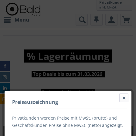
Privatkunde
inkl. MwSt.
Menü
% Lagerräumung
Top Deals bis zum 31.03.2026
*solange der Vorrat reicht
Preisauszeichnung
Privatkunden werden Preise mit MwSt. (brutto) und
Geschäftskunden Preise ohne MwSt. (netto) angezeigt.
Hardware
Elektronik