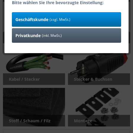
Bitte wählen Sie Ihre bevorzugte Einstellung:
Geschäftskunde
(zzgl. MwSt.)
Privatkunde
(inkl. MwSt.)
Lacke / Spachtel / Kleber
PA-Chassis
Kabel / Stecker
Stecker & Buchsen
Stoff / Schaum / Filz
Montage