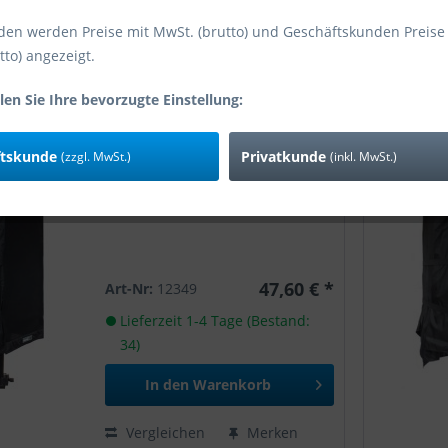
den werden Preise mit MwSt. (brutto) und Geschäftskunden Preise
tto) angezeigt.
len Sie Ihre bevorzugte Einstellung:
NanoTEC Cover Point 35x25
ftskunde
Privatkunde
(zzgl. MwSt.)
(inkl. MwSt.)
HxBxT 350x250x250
47,60 € *
Art-Nr:
12349
Lieferzeit 1-4 Tage (Bestand:
34)
In den
Warenkorb
Vergleichen
Merken