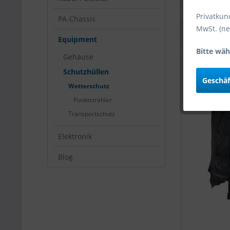
Privatkun
PA-Chassis
MwSt. (ne
Equipment
Bitte wäh
Gehäuse
Schutzhüllen
Geschä
Wetterschutz
Punktstrahler
Transportschutz
Elektronik
Blog