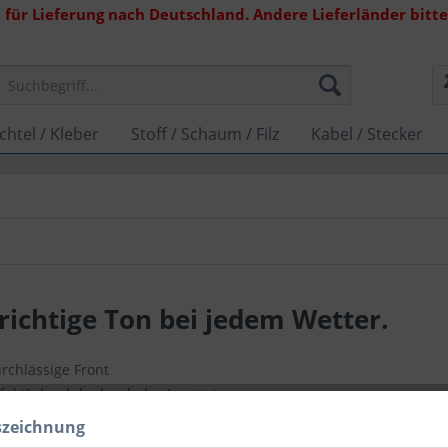
 für Lieferung nach Deutschland. Andere Lieferländer bitte 
chtel / Kleber
Stoff / Schaum / Filz
Kabel / Stecker
richtige Ton bei jedem Wetter.
rchlässige Front
ffekt" durch hydrophobe Ausrüstung
 aktive LS geeignet
szeichnung
ible Verkabelung