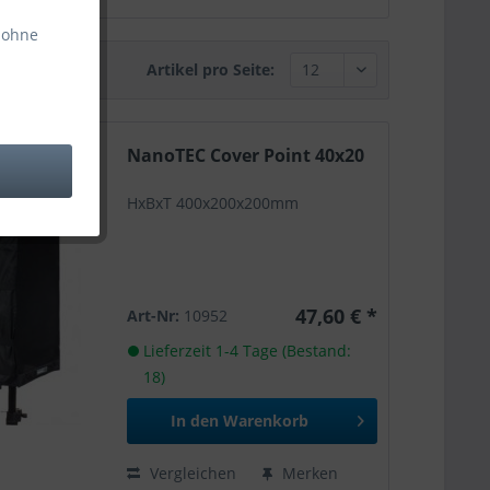
 ohne
Artikel pro Seite:
NanoTEC Cover Point 40x20
HxBxT 400x200x200mm
47,60 € *
Art-Nr:
10952
Lieferzeit 1-4 Tage (Bestand:
18)
In den
Warenkorb
Vergleichen
Merken