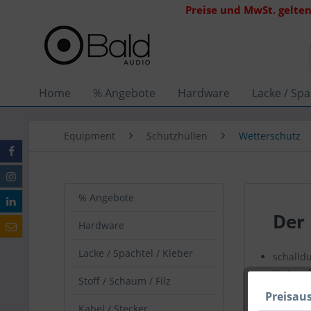
Preise und MwSt. gelten
Home
% Angebote
Hardware
Lacke / Spa
Equipment
Schutzhüllen
Wetterschutz
% Angebote
Der 
Hardware
Lacke / Spachtel / Kleber
schalldu
"Lotuse
Stoff / Schaum / Filz
auch für
Preisau
für flex
Kabel / Stecker