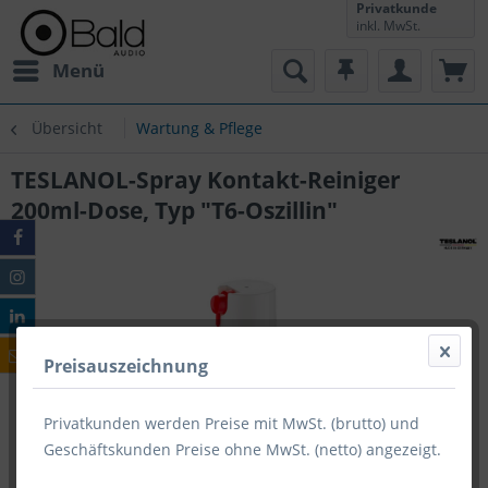
Privatkunde
inkl. MwSt.
Menü
Übersicht
Wartung & Pflege
TESLANOL-Spray Kontakt-Reiniger
200ml-Dose, Typ "T6-Oszillin"
Preisauszeichnung
Privatkunden werden Preise mit MwSt. (brutto) und
Geschäftskunden Preise ohne MwSt. (netto) angezeigt.