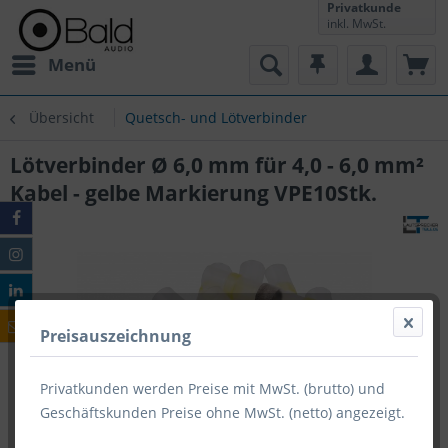
Privatkunde
inkl. MwSt.
Menü
Übersicht
Quetsch- und Lötverbinder
Lötverbinder Ø 6,0 mm für 4,0 - 6,0 mm²
Kabel - gelbe Markierung VPE10Stk.
Preisauszeichnung
Privatkunden werden Preise mit MwSt. (brutto) und
Geschäftskunden Preise ohne MwSt. (netto) angezeigt.