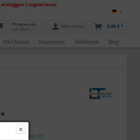
einloggen / registrieren
Lautsprech
Privatkunde
Mein Konto
0,00 € *
inkl. MwSt.
PA-Chassis
Equipment
Elektronik
Blog
.
 *
 € * / 1 )
l. Versandkosten
1-4 Tage (Bestand: 21)