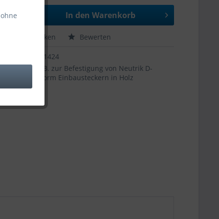
In den
Warenkorb
 ohne
hen
Merken
Bewerten
31424
z.B. zur Befestigung von Neutrik D-
Norm Einbausteckern in Holz