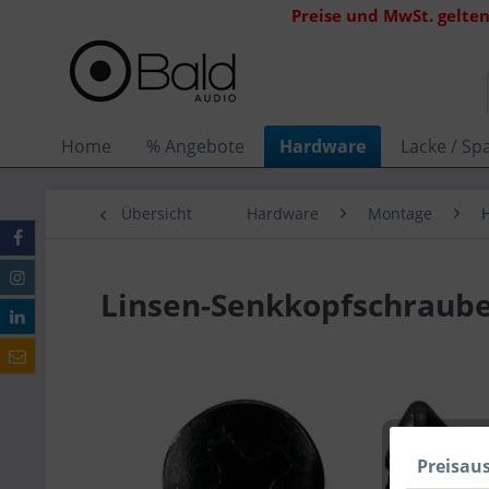
Preise und MwSt. gelten
Home
% Angebote
Hardware
Lacke / Spa
Übersicht
Hardware
Montage
Linsen-Senkkopfschraube
Preisau