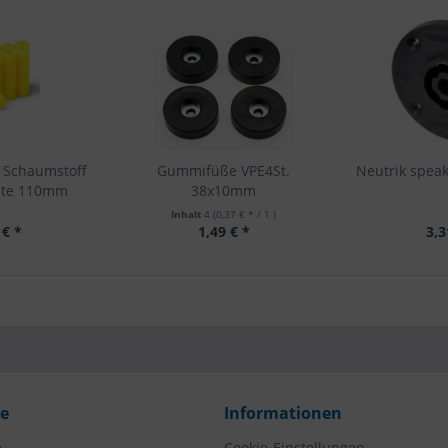
e Schaumstoff
Gummifüße VPE4St.
Neutrik spe
ite 110mm
38x10mm
Inhalt
4
(0,37 € * / 1 )
 € *
1,49 € *
3,3
ce
Informationen
e
Cookie-Einstellungen