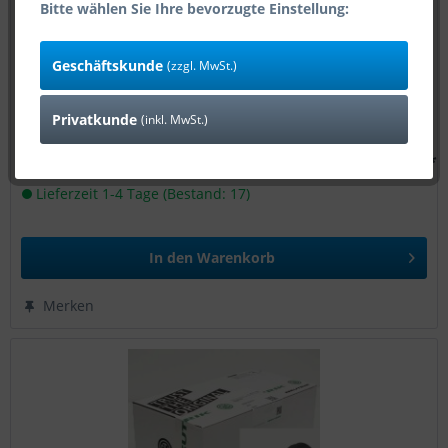
Bitte wählen Sie Ihre bevorzugte Einstellung:
Neutrik powerCON NAC3F-TRUE1-L
Geschäftskunde
(zzgl. MwSt.)
Privatkunde
(inkl. MwSt.)
6,20 € *
Art-Nr:
11588
Lieferzeit 1-4 Tage (Bestand: 17)
In den
Warenkorb
Merken