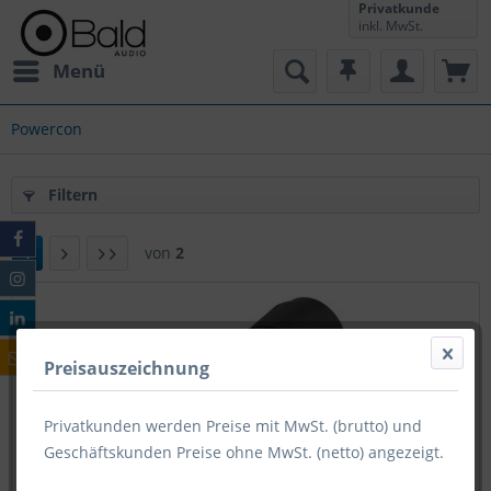
Privatkunde
inkl. MwSt.
Menü
Powercon
Filtern
1
von
2
Preisauszeichnung
Privatkunden werden Preise mit MwSt. (brutto) und
Geschäftskunden Preise ohne MwSt. (netto) angezeigt.