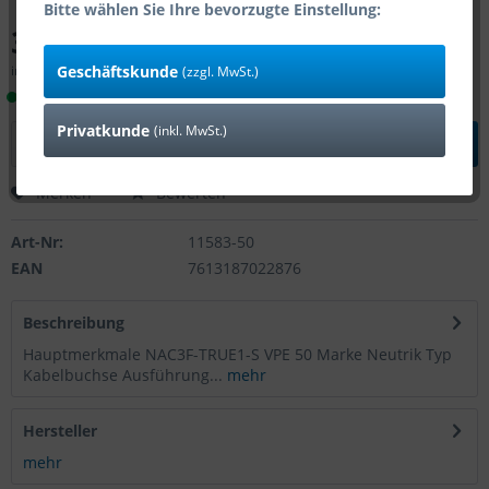
Bitte wählen Sie Ihre bevorzugte Einstellung:
313,87 € *
Geschäftskunde
inkl. MwSt.
zzgl. Versandkosten
(zzgl. MwSt.)
Lieferzeit 1-4 Tage (Bestand: 1)
Privatkunde
(inkl. MwSt.)
In den
Warenkorb
Merken
Bewerten
Art-Nr:
11583-50
EAN
7613187022876
Beschreibung
Hauptmerkmale NAC3F-TRUE1-S VPE 50 Marke Neutrik Typ
Kabelbuchse Ausführung...
mehr
Hersteller
mehr