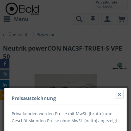
Privatkunde
inkl. MwSt.
Menü
Übersicht
Powercon
Neutrik powerCON NAC3F-TRUE1-S VPE
50
Preisauszeichnung
Privatkunden werden Preise mit MwSt. (brutto) und
Geschäftskunden Preise ohne MwSt. (netto) angezeigt.