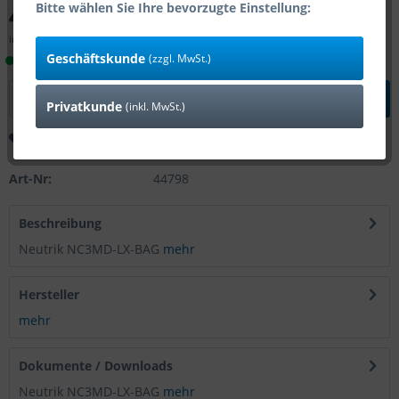
4,49 € *
Bitte wählen Sie Ihre bevorzugte Einstellung:
inkl. MwSt.
zzgl. Versandkosten
Geschäftskunde
(zzgl. MwSt.)
Lieferzeit 1-4 Tage (Bestand: 15)
In den
Warenkorb
Privatkunde
(inkl. MwSt.)
Merken
Bewerten
Art-Nr:
44798
Beschreibung
Neutrik NC3MD-LX-BAG
mehr
Hersteller
mehr
Dokumente / Downloads
Neutrik NC3MD-LX-BAG
mehr