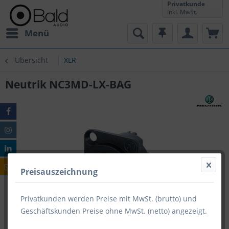
Privatkunde
inkl. MwSt.
Menü
Übersicht
XLR
Neutrik NC3MD-LX-BAG
Preisauszeichnung
Privatkunden werden Preise mit MwSt. (brutto) und
Geschäftskunden Preise ohne MwSt. (netto) angezeigt.