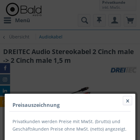
Privatkunde
inkl. MwSt.
Menü
Übersicht
Audiokabel
DREITEC Audio Stereokabel 2 Cinch male
-> 2 Cinch male 1,5 m
Preisauszeichnung
Privatkunden werden Preise mit MwSt. (brutto) und
Geschäftskunden Preise ohne MwSt. (netto) angezeigt.