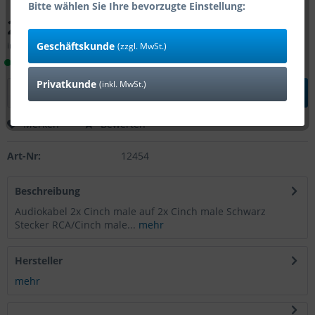
Bitte wählen Sie Ihre bevorzugte Einstellung:
2,24 € *
Geschäftskunde
inkl. MwSt.
zzgl. Versandkosten
(zzgl. MwSt.)
Lieferzeit 1-4 Tage (Bestand: 3)
Privatkunde
(inkl. MwSt.)
In den
Warenkorb
Merken
Bewerten
Art-Nr:
12454
Beschreibung
Audiokabel 2x Cinch male auf 2x Cinch male Schwarz
Stecker RCA/Cinch male...
mehr
Hersteller
mehr