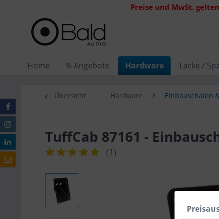
Preise und MwSt. gelten
Home
% Angebote
Hardware
Lacke / Spa
Übersicht
Hardware
Einbauschalen &
TuffCab 87161 - Einbausc
(
1
)
Preisau