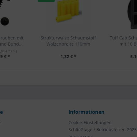
hrauben mit
Strukturwalze Schaumstoff
Tuff Cab Scha
und Bund...
Walzenbreite 110mm
mit 10 
0,04 € * / 1 )
9 € *
1,32 € *
5,1
ce
Informationen
e
Cookie-Einstellungen
Schließtage / Betriebsferien 2025
Impressum