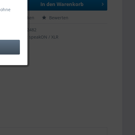
In den
Warenkorb
 ohne
hen
Merken
Bewerten
12482
2x speakON / XLR