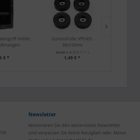
lengriff mittel
Gummifüße VPE4St.
Neutrik sp
Bohrungen
38x10mm
Inhalt
4
(0,37 € * / 1 )
5 € *
1,49 € *
2,
Newsletter
Abonnieren Sie den kostenlosen Newsletter
/26
und verpassen Sie keine Neuigkeit oder Aktion