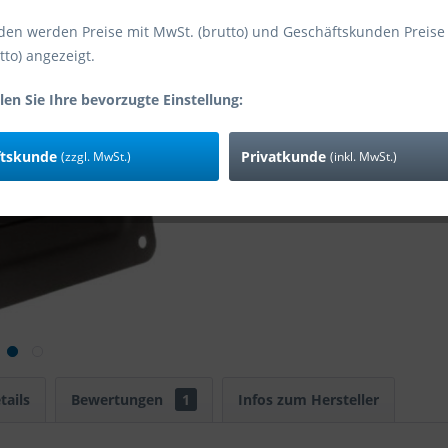
den werden Preise mit MwSt. (brutto) und Geschäftskunden Preise
tto) angezeigt.
Vergleic
Art-Nr:
len Sie Ihre bevorzugte Einstellung:
Zusatzinfo:
ftskunde
Privatkunde
(zzgl. MwSt.)
(inkl. MwSt.)
tails
Bewertungen
1
Infos zum Hersteller