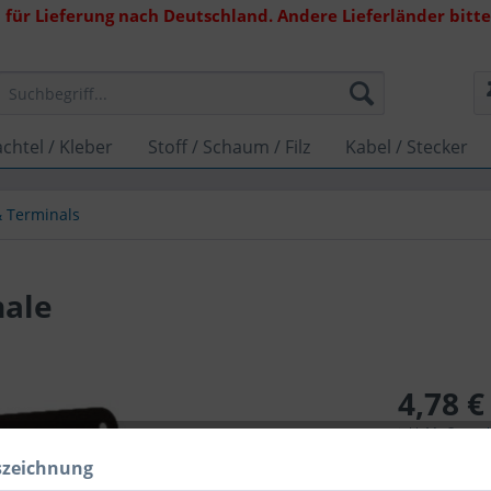
 für Lieferung nach Deutschland. Andere Lieferländer bitte 
chtel / Kleber
Stoff / Schaum / Filz
Kabel / Stecker
 Terminals
hale
4,78 €
inkl. MwSt.
zzg
Lieferzeit 
szeichnung