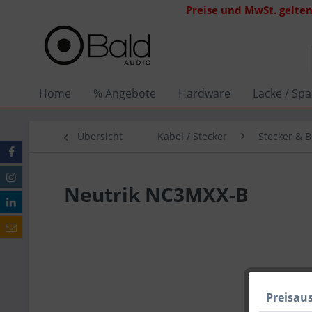
Preise und MwSt. gelten
Home
% Angebote
Hardware
Lacke / Spa
Übersicht
Kabel / Stecker
Stecker & 
Neutrik NC3MXX-B
Preisau