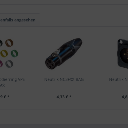
enfalls angesehen
odierring VPE
Neutrik NC3FXX-BAG
Neutrik 
Stk
9 € *
4,33 € *
4,8