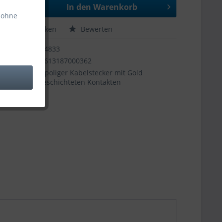
In den
Warenkorb
 ohne
hen
Merken
Bewerten
44833
7613187000362
3-poliger Kabelstecker mit Gold
beschichteten Kontakten