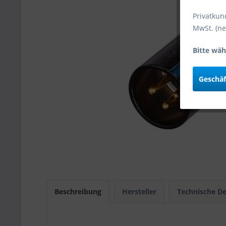
Privatkun
MwSt. (ne
Bitte wäh
Geschä
Beschreibung
Hersteller
Technische De