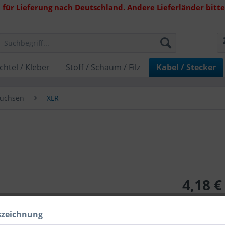
 für Lieferung nach Deutschland. Andere Lieferländer bitte 
chtel / Kleber
Stoff / Schaum / Filz
Kabel / Stecker
Buchsen
XLR
4,18 €
inkl. MwSt.
zzg
Lieferzeit 
szeichnung