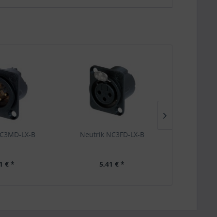
TIPP!
NC3MD-LX-B
Neutrik NC3FD-LX-B
Strukturwal
Walzenb
1 € *
5,41 € *
1,