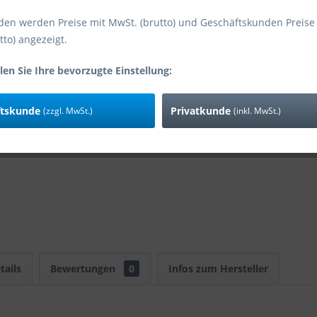
den werden Preise mit MwSt. (brutto) und Geschäftskunden Preise
tto) angezeigt.
Vergleic
Art-Nr:
len Sie Ihre bevorzugte Einstellung:
EAN
Zusatzinfo:
ftskunde
Privatkunde
(zzgl. MwSt.)
(inkl. MwSt.)
tails
Bewertungen
0
Infos zum Hersteller