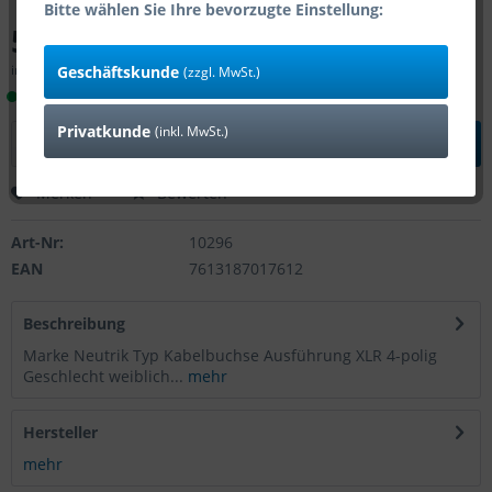
Bitte wählen Sie Ihre bevorzugte Einstellung:
5,22 € *
inkl. MwSt.
zzgl. Versandkosten
Geschäftskunde
(zzgl. MwSt.)
Lieferzeit 1-4 Tage (Bestand: 40)
Privatkunde
(inkl. MwSt.)
In den
Warenkorb
Merken
Bewerten
Art-Nr:
10296
EAN
7613187017612
Beschreibung
Marke Neutrik Typ Kabelbuchse Ausführung XLR 4-polig
Geschlecht weiblich...
mehr
Hersteller
mehr