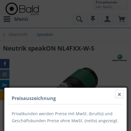
Privatkunde
inkl. MwSt.
Menü
Übersicht
Speakon
Neutrik speakON NL4FXX-W-S
Preisauszeichnung
Privatkunden werden Preise mit MwSt. (brutto) und
Geschäftskunden Preise ohne MwSt. (netto) angezeigt.