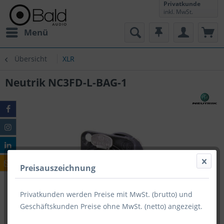
Privatkunde
inkl. MwSt.
Menü
Übersicht
XLR
Neutrik NC3FD-L-BAG-1
Preisauszeichnung
Privatkunden werden Preise mit MwSt. (brutto) und
Geschäftskunden Preise ohne MwSt. (netto) angezeigt.