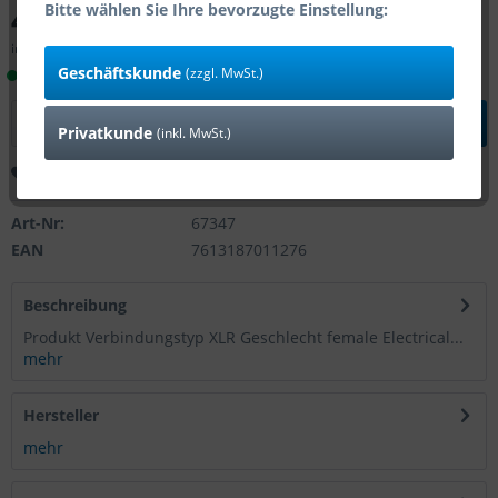
4,43 € *
Bitte wählen Sie Ihre bevorzugte Einstellung:
inkl. MwSt.
zzgl. Versandkosten
Geschäftskunde
(zzgl. MwSt.)
Lieferzeit 1-4 Tage (Bestand: 49)
In den
Warenkorb
Privatkunde
(inkl. MwSt.)
Merken
Bewerten
Art-Nr:
67347
EAN
7613187011276
Beschreibung
Produkt Verbindungstyp XLR Geschlecht female Electrical...
mehr
Hersteller
mehr