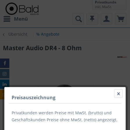
Privatkunde
inkl. MwSt.
Menü
Übersicht
% Angebote
Master Audio DR4 - 8 Ohm
Preisauszeichnung
Privatkunden werden Preise mit MwSt. (brutto) und
Geschäftskunden Preise ohne MwSt. (netto) angezeigt.