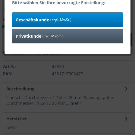
Bitte wählen Sie Ihre bevorzugte Einstellung:
13,09 € *
inkl. MwSt.
zzgl. Versandkosten
Geschäftskunde
(zzgl. MwSt.)
Lieferzeit 1-4 Tage (Bestand: 11)
Privatkunde
(inkl. MwSt.)
In den
Warenkorb
Merken
Bewerten
Art-Nr:
47830
EAN
4251717902477
Beschreibung
Flansch- Durchmesser 1 Zoll / 25 mm Schwingspulen-
Durchmesser : 1 Zoll / 25 mm...
mehr
Hersteller
mehr