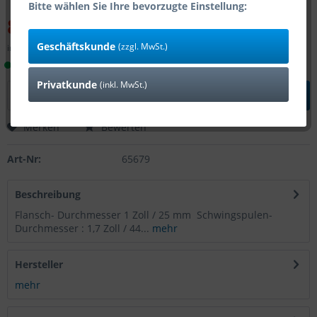
Bitte wählen Sie Ihre bevorzugte Einstellung:
83,30 € *
119,00 € *
(30% gespart)
Geschäftskunde
(zzgl. MwSt.)
inkl. MwSt.
zzgl. Versandkosten
Lieferzeit 1-4 Tage (Bestand: 3)
Privatkunde
(inkl. MwSt.)
In den
Warenkorb
Merken
Bewerten
Art-Nr:
65679
Beschreibung
Flansch- Durchmesser 1 Zoll / 25 mm Schwingspulen-
Durchmesser : 1,7 Zoll / 44...
mehr
Hersteller
mehr