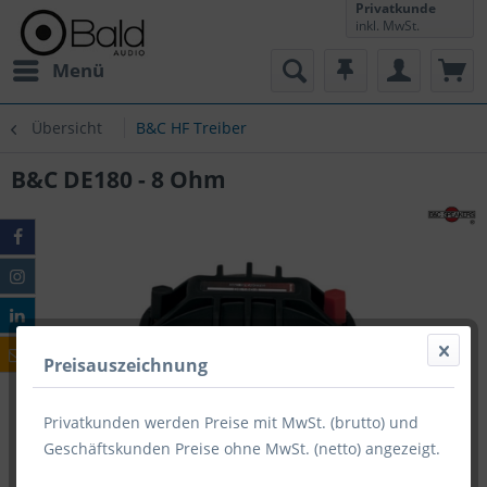
Privatkunde
inkl. MwSt.
Menü
Übersicht
B&C HF Treiber
B&C DE180 - 8 Ohm
Preisauszeichnung
Privatkunden werden Preise mit MwSt. (brutto) und
Geschäftskunden Preise ohne MwSt. (netto) angezeigt.