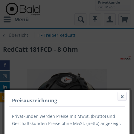
Privatkunde
inkl. MwSt.
Menü
Übersicht
HF Treiber RedCatt
RedCatt 181FCD - 8 Ohm
Preisauszeichnung
Privatkunden werden Preise mit MwSt. (brutto) und
Geschäftskunden Preise ohne MwSt. (netto) angezeigt.