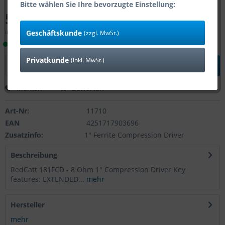
Bitte wählen Sie Ihre bevorzugte Einstellung:
54,99 € *
inkl. MwSt.
zzgl. Versandkosten
Geschäftskunde
(zzgl. MwSt.)
Lieferzeit 1-4 Tage (Bestand: 1)
Privatkunde
(inkl. MwSt.)
In den
Warenkorb
Merken
Bewerten
Art-Nr:
11710
EAN
4251717903696
Zusatzinfo:
1" Ferrite Compression Driver
Beschreibung
RedCatt 181FCD - 8 Ohm 1" Compression Driver Key
features: EXTENDED...
mehr
Hersteller
mehr