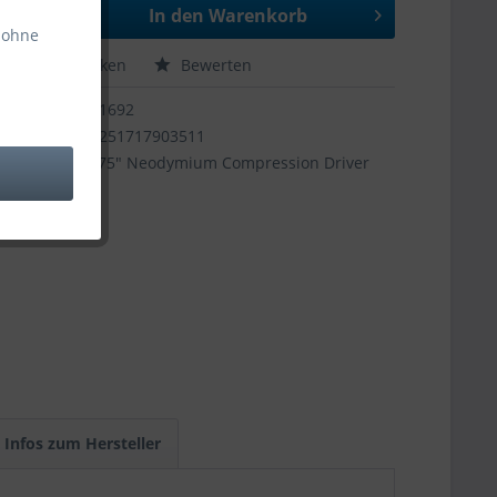
In den
Warenkorb
 ohne
hen
Merken
Bewerten
11692
4251717903511
0,75" Neodymium Compression Driver
Infos zum Hersteller