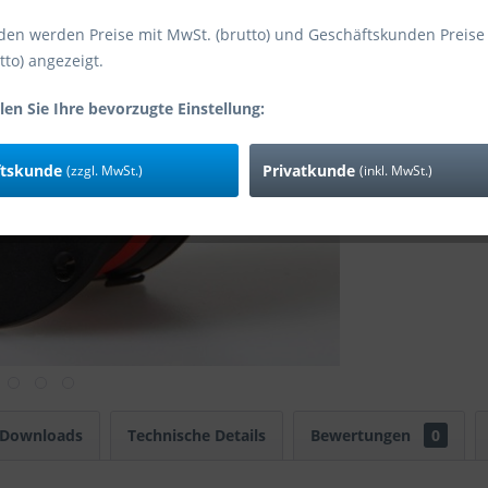
den werden Preise mit MwSt. (brutto) und Geschäftskunden Preise
tto) angezeigt.
Vergleic
Art-Nr:
len Sie Ihre bevorzugte Einstellung:
EAN
Zusatzinfo:
ftskunde
Privatkunde
(zzgl. MwSt.)
(inkl. MwSt.)
 Downloads
Technische Details
Bewertungen
0