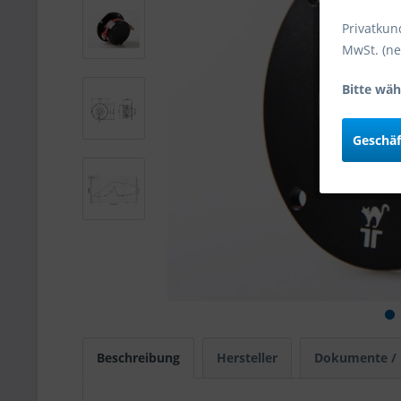
Privatkun
MwSt. (ne
Bitte wäh
Geschä
Beschreibung
Hersteller
Dokumente /