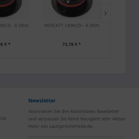
0NCD - 8 Ohm
REDCATT 140NCD - 4 Ohm
B&C DE3
95 € *
73,78 € *
82
Newsletter
Abonnieren Sie den kostenlosen Newsletter
/26
und verpassen Sie keine Neuigkeit oder Aktion
mehr von Lautsprecherteile.de.