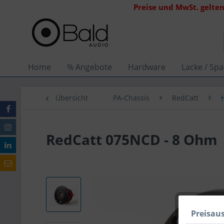
Preise und MwSt. gelten
Home
% Angebote
Hardware
Lacke / Spa
Übersicht
PA-Chassis
RedCatt
RedCatt 075NCD - 8 Ohm
Preisau