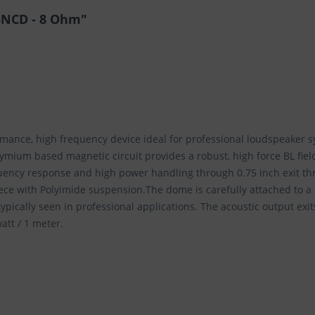
5NCD - 8 Ohm"
ance, high frequency device ideal for professional loudspeaker sy
ymium based magnetic circuit provides a robust, high force BL field
uency response and high power handling through 0.75 inch exit t
e with Polyimide suspension.The dome is carefully attached to a 
ypically seen in professional applications. The acoustic output exi
att / 1 meter.