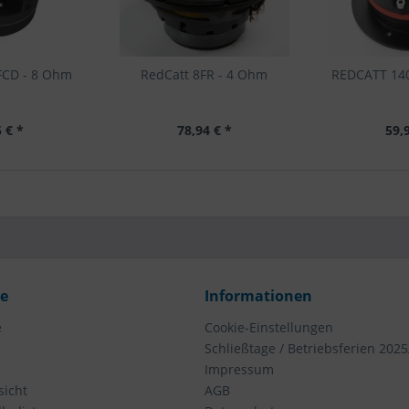
FCD - 8 Ohm
RedCatt 8FR - 4 Ohm
REDCATT 14
 € *
78,94 € *
59,
ce
Informationen
e
Cookie-Einstellungen
Schließtage / Betriebsferien 2025
Impressum
icht
AGB