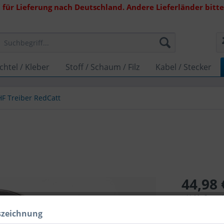
 für Lieferung nach Deutschland. Andere Lieferländer bitte 
chtel / Kleber
Stoff / Schaum / Filz
Kabel / Stecker
HF Treiber RedCatt
44,98 
inkl. MwSt.
zzg
Lieferzeit 1
szeichnung