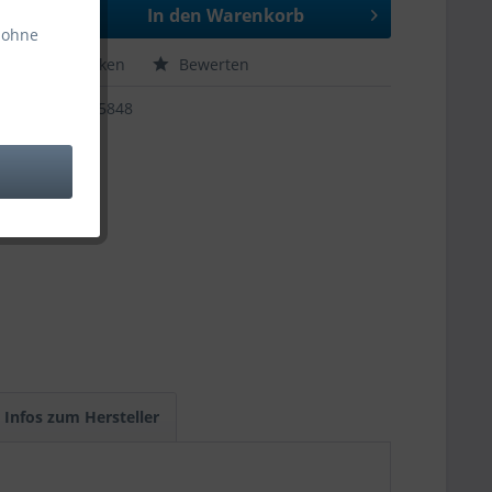
In den
Warenkorb
 ohne
hen
Merken
Bewerten
65848
Infos zum Hersteller