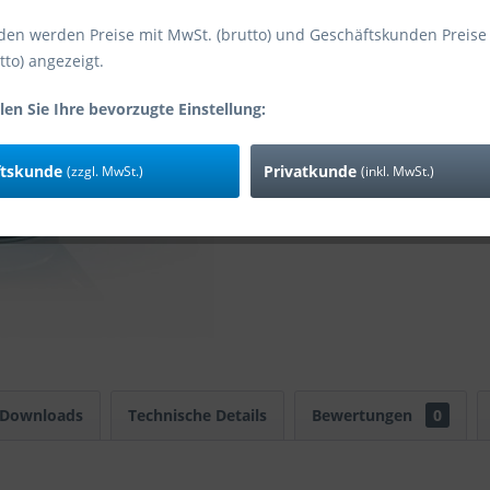
den werden Preise mit MwSt. (brutto) und Geschäftskunden Preise
tto) angezeigt.
Vergleic
Art-Nr:
len Sie Ihre bevorzugte Einstellung:
ftskunde
Privatkunde
(zzgl. MwSt.)
(inkl. MwSt.)
 Downloads
Technische Details
Bewertungen
0