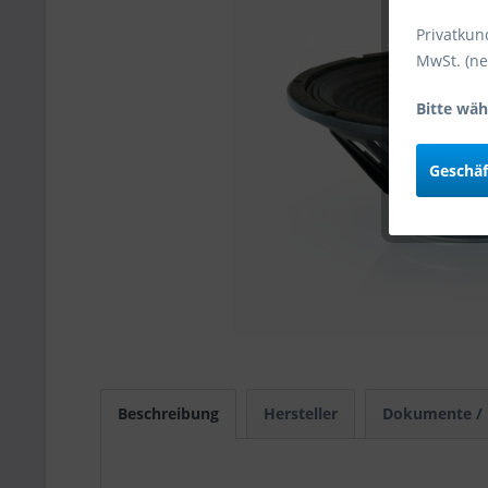
Privatkun
MwSt. (ne
Bitte wäh
Geschä
Beschreibung
Hersteller
Dokumente /