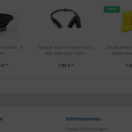
TIPP!
 PA10/8 - 8
Master Audio Y-Kabel mit 2
Strukturwalz
hm
XLR male und 1 XLR...
Walzenbr
 € *
7,85 € *
1,3
ce
Informationen
e
Cookie-Einstellungen