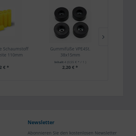
e Schaumstoff
Gummifüße VPE4St.
Gummifü
eite 110mm
38x15mm
38
Inhalt
4
(0,55 € * / 1 )
Inhalt
2 € *
2,20 € *
1,
Newsletter
Abonnieren Sie den kostenlosen Newsletter