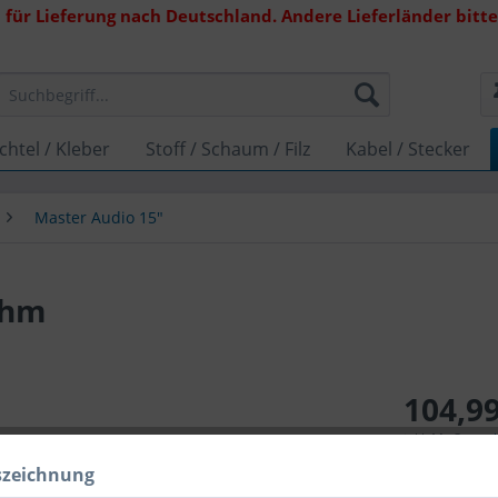
 für Lieferung nach Deutschland. Andere Lieferländer bitte 
chtel / Kleber
Stoff / Schaum / Filz
Kabel / Stecker
Master Audio 15"
Ohm
104,99
inkl. MwSt.
zzg
Lieferzeit 1
szeichnung