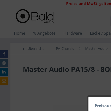
Preise und MwSt. gelten
Home
% Angebote
Hardware
Lacke / Spa
Übersicht
PA-Chassis
Master Audio
Master Audio PA15/8 - 8
Preisau