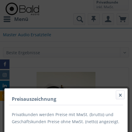
Privatkunde
inkl. MwSt.
Menü
Master Audio Ersatzteile
Preisauszeichnung
Privatkunden werden Preise mit MwSt. (brutto) und
Geschäftskunden Preise ohne MwSt. (netto) angezeigt.
Master Audio SDT8 Ersatzdiaphragma für DR8