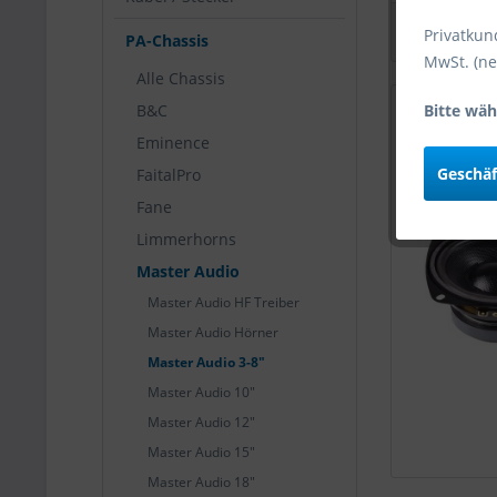
Privatkun
PA-Chassis
MwSt. (ne
Alle Chassis
Bitte wäh
B&C
Eminence
Geschä
FaitalPro
Fane
Limmerhorns
Master Audio
Master Audio HF Treiber
Master Audio Hörner
Master Audio 3-8"
Master Audio 10"
Master Audio 12"
Master Audio 15"
Master Audio 18"