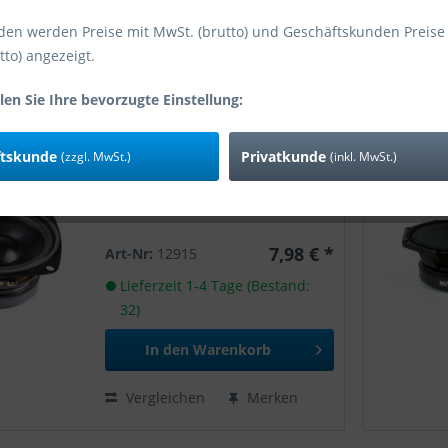
den werden Preise mit MwSt. (brutto) und Geschäftskunden Preise
tto) angezeigt.
len Sie Ihre bevorzugte Einstellung:
Master Audio CW400/8 - 4"
Woofer 30W 8 Ohm
ftskunde
Privatkunde
(zzgl. MwSt.)
(inkl. MwSt.)
7,98 € *
Art-Nr:
12915
Lieferzeit 1-4 Tage (Bestand:
32)
In den
Warenkorb
Vergleichen
Merken