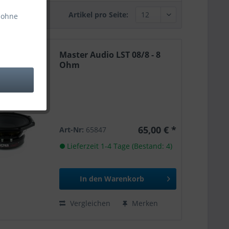
Artikel pro Seite:
 ohne
Master Audio LST 08/8 - 8
Ohm
65,00 € *
Art-Nr:
65847
Lieferzeit 1-4 Tage (Bestand: 4)
In den
Warenkorb
Vergleichen
Merken