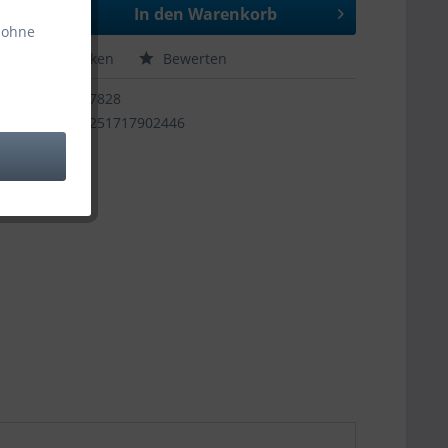
In den
Warenkorb
 ohne
hen
Merken
Bewerten
47828
4251717902446