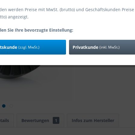
den werden Preise mit MwSt. (brutto) und Geschäftskunden Preise
tto) angezeigt.
Vergleic
Art-Nr:
len Sie Ihre bevorzugte Einstellung:
EAN
ftskunde
Privatkunde
(zzgl. MwSt.)
(inkl. MwSt.)
tails
Bewertungen
1
Infos zum Hersteller