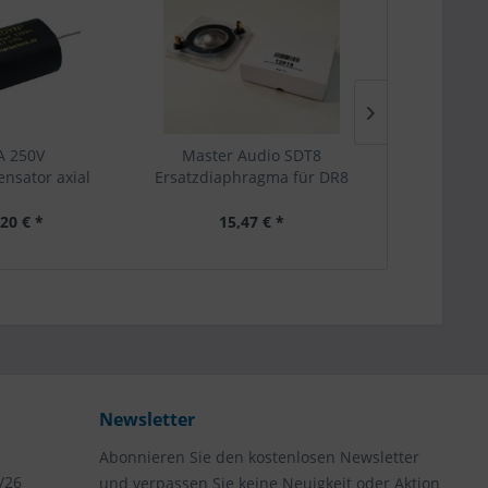
 250V
Master Audio SDT8
MKP 
ensator axial
Ersatzdiaphragma für DR8
Folienkon
,20 € *
15,47 € *
ab 
Newsletter
Abonnieren Sie den kostenlosen Newsletter
/26
und verpassen Sie keine Neuigkeit oder Aktion