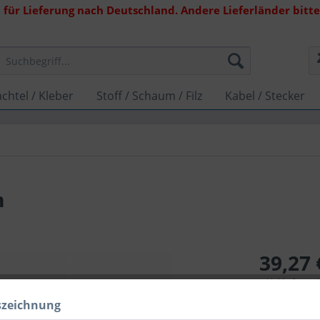
 für Lieferung nach Deutschland. Andere Lieferländer bitte 
chtel / Kleber
Stoff / Schaum / Filz
Kabel / Stecker
m
39,27 
inkl. MwSt.
zzg
Lieferzeit 1
szeichnung