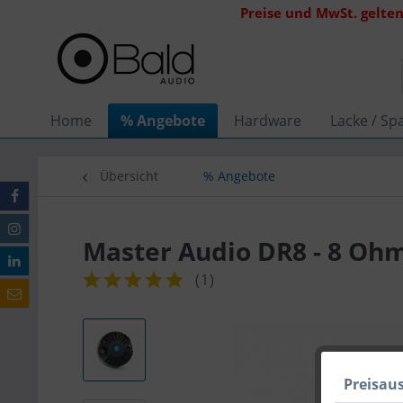
Preise und MwSt. gelten
Home
% Angebote
Hardware
Lacke / Spa
Übersicht
% Angebote
Master Audio DR8 - 8 Oh
(
1
)
Preisau