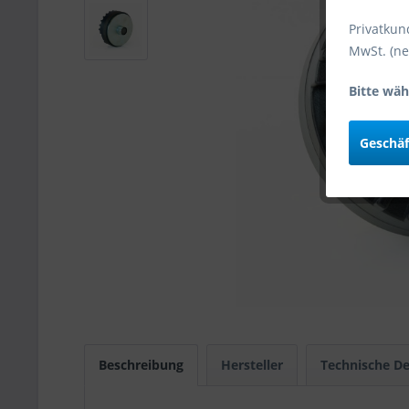
Privatkun
MwSt. (ne
Bitte wäh
Geschä
Beschreibung
Hersteller
Technische De