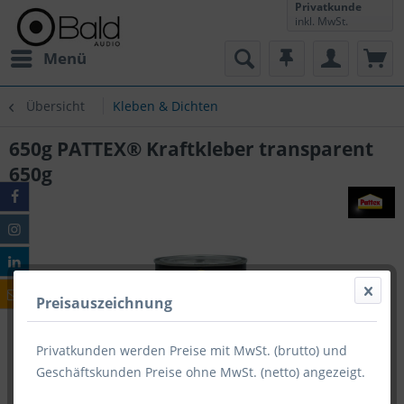
Privatkunde
inkl. MwSt.
Menü
Übersicht
Kleben & Dichten
650g PATTEX® Kraftkleber transparent
650g
Preisauszeichnung
Privatkunden werden Preise mit MwSt. (brutto) und
Geschäftskunden Preise ohne MwSt. (netto) angezeigt.