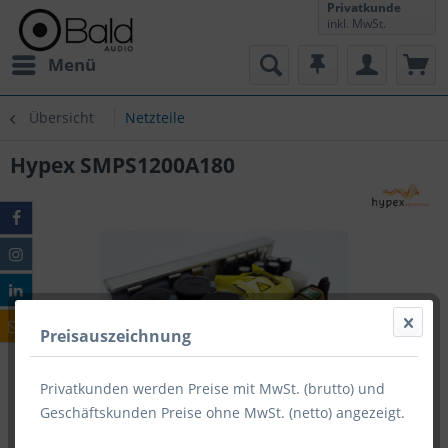
Privatkunde
inkl. MwSt.
Menü
Übersicht
Netzteile
Hypex SMPS1200A180
Preisauszeichnung
Privatkunden werden Preise mit MwSt. (brutto) und
Geschäftskunden Preise ohne MwSt. (netto) angezeigt.