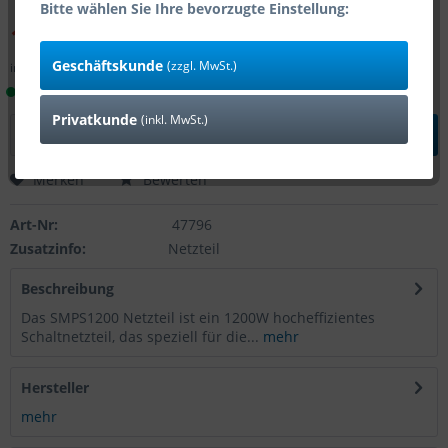
Bitte wählen Sie Ihre bevorzugte Einstellung:
196,35 € *
224,91 € *
(12,7% gespart)
Geschäftskunde
(zzgl. MwSt.)
inkl. MwSt.
zzgl. Versandkosten
Lieferzeit 1-4 Tage (Bestand: 1)
Privatkunde
(inkl. MwSt.)
In den
Warenkorb
Merken
Bewerten
Art-Nr:
47796
Zusatzinfo:
Netzteil
Beschreibung
Das SMPS1200 Netzteil ist ein 1200W hocheffizientes
Schaltnetzteil, das speziell für die...
mehr
Hersteller
mehr