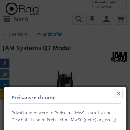
Privatkunde
inkl. MwSt.
Menü
Übersicht
PA-Endstufen
JAM Systems Q7 Modul
Preisauszeichnung
Privatkunden werden Preise mit MwSt. (brutto) und
Geschäftskunden Preise ohne MwSt. (netto) angezeigt.