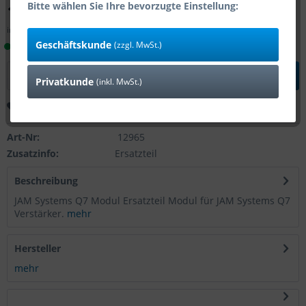
195,99 € *
Bitte wählen Sie Ihre bevorzugte Einstellung:
inkl. MwSt.
zzgl. Versandkosten
Geschäftskunde
(zzgl. MwSt.)
Lieferzeit 1-4 Tage (Bestand: 2)
In den
Warenkorb
Privatkunde
(inkl. MwSt.)
Merken
Bewerten
Art-Nr:
12965
Zusatzinfo:
Ersatzteil
Beschreibung
JAM Systems Q7 Modul Ersatzteil Modul für JAM Systems Q7
Verstärker.
mehr
Hersteller
mehr