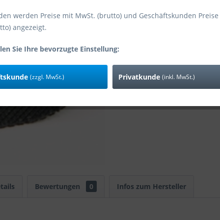
den werden Preise mit MwSt. (brutto) und Geschäftskunden Preise
tto) angezeigt.
Vergleic
len Sie Ihre bevorzugte Einstellung:
Art-Nr:
Zusatzinfo:
ftskunde
Privatkunde
(zzgl. MwSt.)
(inkl. MwSt.)
tails
Bewertungen
0
Infos zum Hersteller