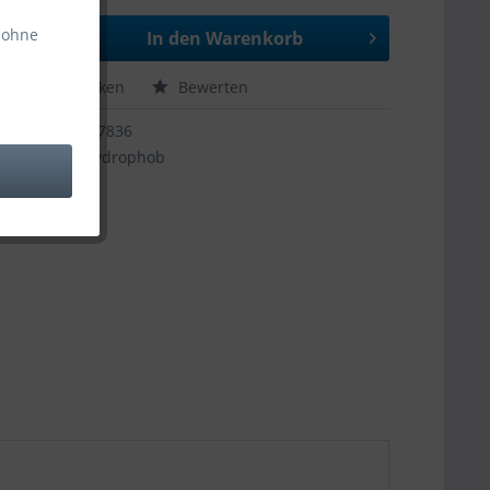
 ohne
In den
Warenkorb
hen
Merken
Bewerten
67836
hydrophob