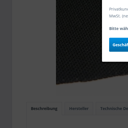
Privatkun
MwSt. (ne
Bitte wäh
Geschä
Beschreibung
Hersteller
Technische De