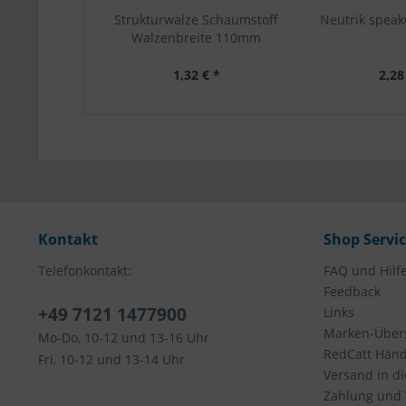
Strukturwalze Schaumstoff
Neutrik spe
Walzenbreite 110mm
1,32 € *
2,28
Kontakt
Shop Servi
Telefonkontakt:
FAQ und Hilf
Feedback
+49 7121 1477900
Links
Marken-Übers
Mo-Do, 10-12 und 13-16 Uhr
RedCatt Händl
Fri, 10-12 und 13-14 Uhr
Versand in d
Zahlung und