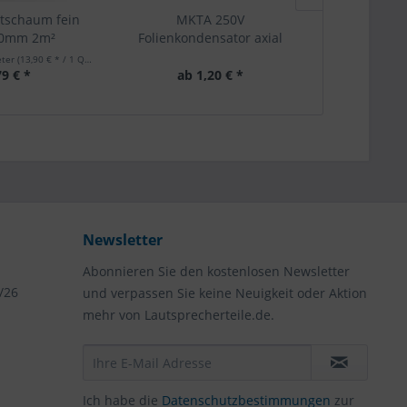
tschaum fein
MKTA 250V
Musterkatal
10mm 2m²
Folienkondensator axial
Pro Soun
eter
(13,90 € * / 1 Quadratmeter)
79 € *
ab 1,20 € *
5,
Newsletter
Abonnieren Sie den kostenlosen Newsletter
/26
und verpassen Sie keine Neuigkeit oder Aktion
mehr von Lautsprecherteile.de.
Ich habe die
Datenschutzbestimmungen
zur