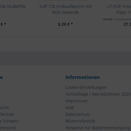
akON NL4MPXX
Tuff 720 Einbauflansch mit
LT.PUR Fron
M20 Gewinde
35ppi 
Inhalt
2 Quadratm
 € *
5,20 € *
27,
ce
Informationen
e
Cookie-Einstellungen
Schließtage / Betriebsferien 2025
Impressum
icht
AGB
erliste
Datenschutz
ie Schweiz
Widerrufsrecht
 Versand
Hinweise zur Batterieentsorgung