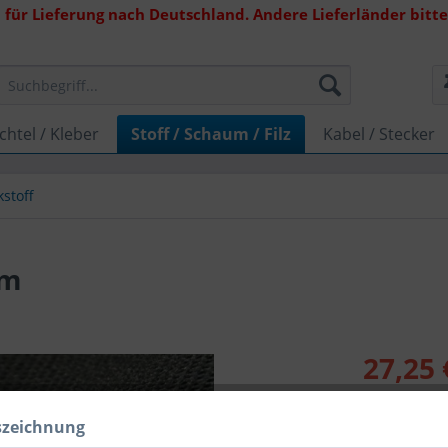
 für Lieferung nach Deutschland. Andere Lieferländer bitte 
chtel / Kleber
Stoff / Schaum / Filz
Kabel / Stecker
kstoff
fm
27,25 
Inhalt:
1.5 Qua
inkl. MwSt.
zzg
szeichnung
Lieferzeit 