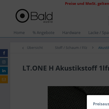
Preise und MwSt. gelten
Home
% Angebote
Hardware
Lacke / Spa
Übersicht
Stoff / Schaum / Filz
Akusti
LT.ONE H Akustikstoff 1l
Preisau