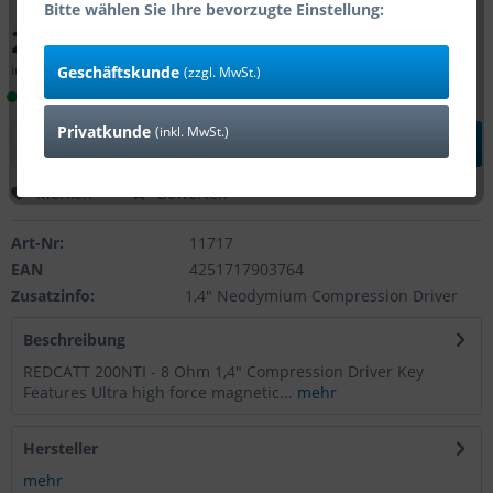
Bitte wählen Sie Ihre bevorzugte Einstellung:
299,95 € *
inkl. MwSt.
zzgl. Versandkosten
Geschäftskunde
(zzgl. MwSt.)
Lieferzeit 1-4 Tage (Bestand: 4)
Privatkunde
(inkl. MwSt.)
In den
Warenkorb
Merken
Bewerten
Art-Nr:
11717
EAN
4251717903764
Zusatzinfo:
1,4" Neodymium Compression Driver
Beschreibung
REDCATT 200NTI - 8 Ohm 1,4" Compression Driver Key
Features Ultra high force magnetic...
mehr
Hersteller
mehr