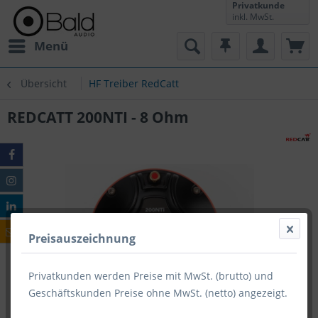
Privatkunde
inkl. MwSt.
Menü
Übersicht
HF Treiber RedCatt
REDCATT 200NTI - 8 Ohm
Preisauszeichnung
Privatkunden werden Preise mit MwSt. (brutto) und
Geschäftskunden Preise ohne MwSt. (netto) angezeigt.