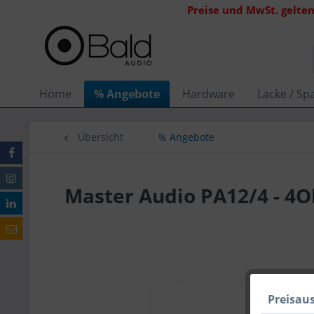
Preise und MwSt. gelten
Home
% Angebote
Hardware
Lacke / Spa
Übersicht
% Angebote
Master Audio PA12/4 - 4
Preisau