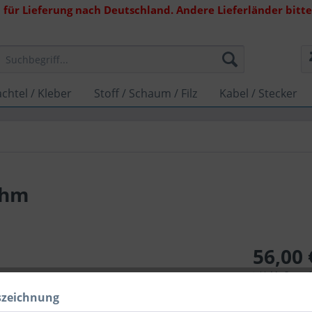
 für Lieferung nach Deutschland. Andere Lieferländer bitte 
chtel / Kleber
Stoff / Schaum / Filz
Kabel / Stecker
Ohm
56,00 
inkl. MwSt.
zzg
Lieferzeit 1
szeichnung