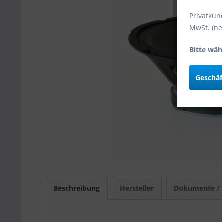
Privatkun
MwSt. (ne
Bitte wäh
Geschä
Beschreibung
Hersteller
Dokumente /