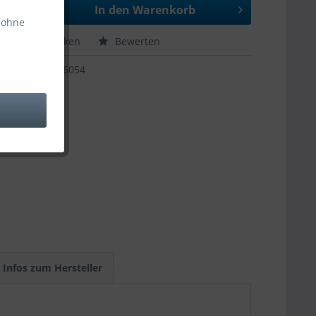
In den
Warenkorb
 ohne
hen
Merken
Bewerten
66054
Infos zum Hersteller