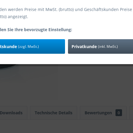
den werden Preise mit MwSt. (brutto) und Geschäftskunden Preise
tto) angezeigt.
Vergleic
Art-Nr:
len Sie Ihre bevorzugte Einstellung:
ftskunde
Privatkunde
(zzgl. MwSt.)
(inkl. MwSt.)
 Downloads
Technische Details
Bewertungen
0