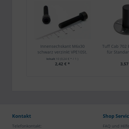
Innensechskant M6x30
Tuff Cab 702 
schwarz verzinkt VPE10St.
für Standar
Inhalt
10
(0,24 € * / 1 )
2,42 € *
3,57
Kontakt
Shop Servi
Telefonkontakt:
FAQ und Hilf