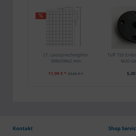
LT. Lautsprechergitter
Tuff 720 Einb
398x598x2 mm
M20 G
11,90 € *
5,20
20,66 € *
Kontakt
Shop Servi