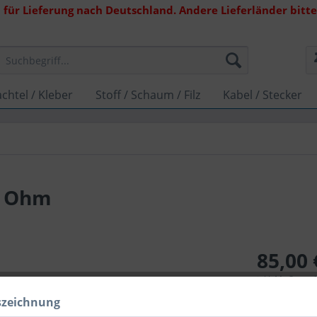
 für Lieferung nach Deutschland. Andere Lieferländer bitte 
chtel / Kleber
Stoff / Schaum / Filz
Kabel / Stecker
8 Ohm
85,00 
inkl. MwSt.
zzg
Lieferzeit 1
szeichnung