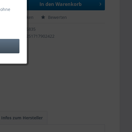
In den
Warenkorb
 ohne
hen
Merken
Bewerten
65835
4251717902422
Infos zum Hersteller