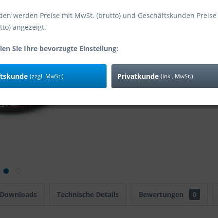
den werden Preise mit MwSt. (brutto) und Geschäftskunden Preise
tto) angezeigt.
Vergleic
Art-Nr:
len Sie Ihre bevorzugte Einstellung:
EAN
ftskunde
Privatkunde
(zzgl. MwSt.)
(inkl. MwSt.)
 Downloads
Technische Details
Bewertungen
0