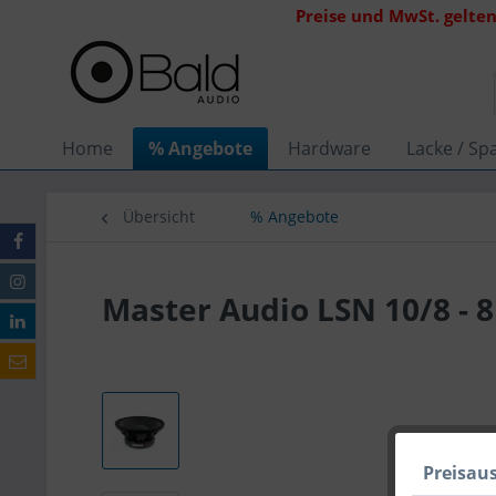
Preise und MwSt. gelten
Home
% Angebote
Hardware
Lacke / Spa
Übersicht
% Angebote
Master Audio LSN 10/8 - 
Preisau