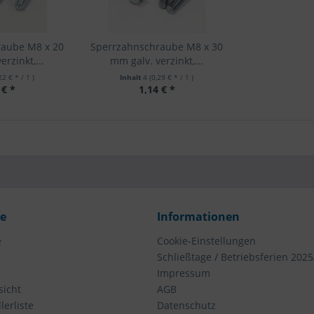
raube M8 x 20
Sperrzahnschraube M8 x 30
rzinkt,...
mm galv. verzinkt,...
22 € * / 1 )
Inhalt
4
(0,29 € * / 1 )
 € *
1,14 € *
ce
Informationen
e
Cookie-Einstellungen
Schließtage / Betriebsferien 2025
Impressum
icht
AGB
erliste
Datenschutz