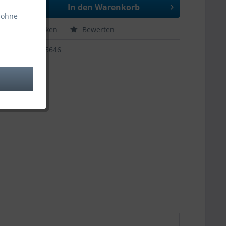
In den
Warenkorb
 ohne
hen
Merken
Bewerten
65646