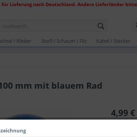
 für Lieferung nach Deutschland. Andere Lieferländer bitte 
chtel / Kleber
Stoff / Schaum / Filz
Kabel / Stecker
e 100 mm mit blauem Rad
4,99 €
inkl. MwSt.
zzg
Lieferzeit 
szeichnung