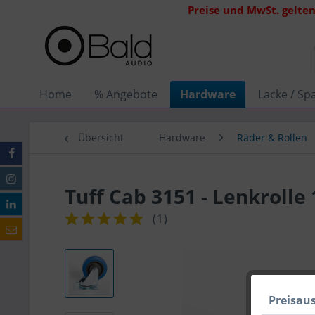
Preise und MwSt. gelten
Home
% Angebote
Hardware
Lacke / Spa
Übersicht
Hardware
Räder & Rollen
Tuff Cab 3151 - Lenkroll
(
1
)
Preisau