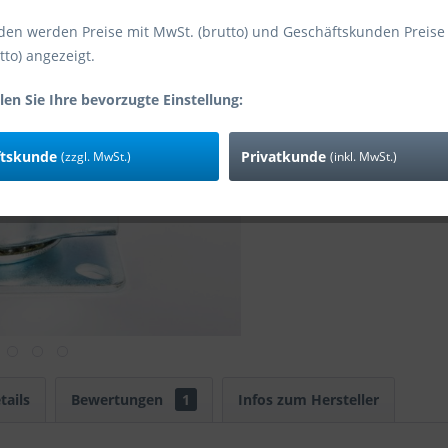
den werden Preise mit MwSt. (brutto) und Geschäftskunden Preise
tto) angezeigt.
Vergleic
Art-Nr:
len Sie Ihre bevorzugte Einstellung:
ftskunde
Privatkunde
(zzgl. MwSt.)
(inkl. MwSt.)
tails
Bewertungen
1
Infos zum Hersteller