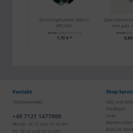
Einschlagmuttern M8x11
Sperrzahnsch
VPE10St.
mm galv. ve
Inhalt
10
(0,17 € * / 1 )
Inhalt
4
(0,
1,70 € *
0,89
Kontakt
Shop Servi
Telefonkontakt:
FAQ und Hilf
Feedback
+49 7121 1477900
Links
Marken-Übers
Mo-Do, 10-12 und 13-16 Uhr
RedCatt Händl
Fri, 10-12 und 13-14 Uhr