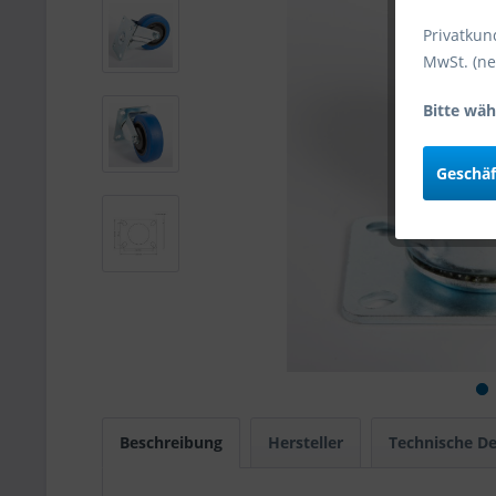
Privatkun
MwSt. (ne
Bitte wäh
Geschä
Beschreibung
Hersteller
Technische De