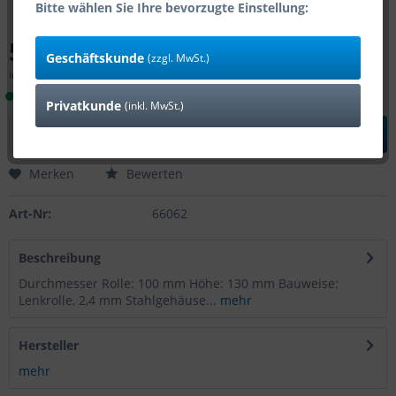
Bitte wählen Sie Ihre bevorzugte Einstellung:
5,00 € *
Geschäftskunde
(zzgl. MwSt.)
inkl. MwSt.
zzgl. Versandkosten
Lieferzeit 1-4 Tage (Bestand: 22)
Privatkunde
(inkl. MwSt.)
In den
Warenkorb
Merken
Bewerten
Art-Nr:
66062
Beschreibung
Durchmesser Rolle: 100 mm Höhe: 130 mm Bauweise:
Lenkrolle, 2,4 mm Stahlgehäuse...
mehr
Hersteller
mehr