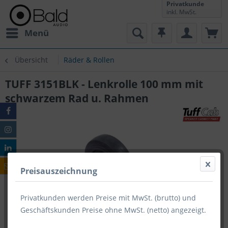
Privatkunde
inkl. MwSt.
Menü
Übersicht
Räder & Rollen
TUFF 3151BLK - Lenkrolle 100 mm mit
schwarzem Rad u. Rahmen
Preisauszeichnung
Privatkunden werden Preise mit MwSt. (brutto) und
Geschäftskunden Preise ohne MwSt. (netto) angezeigt.