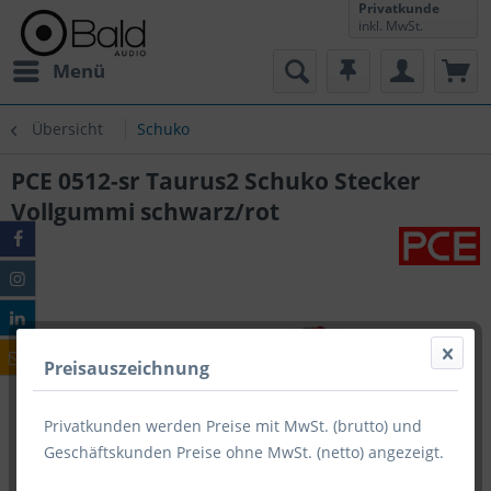
Privatkunde
inkl. MwSt.
Menü
Übersicht
Schuko
PCE 0512-sr Taurus2 Schuko Stecker
Vollgummi schwarz/rot
Preisauszeichnung
Privatkunden werden Preise mit MwSt. (brutto) und
Geschäftskunden Preise ohne MwSt. (netto) angezeigt.