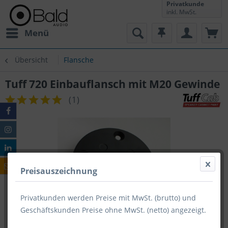
Privatkunde
inkl. MwSt.
Menü
Übersicht
Flansche
Tuff 720 Einbauflansch mit M20 Gewinde
(
1
)
Preisauszeichnung
Privatkunden werden Preise mit MwSt. (brutto) und
Geschäftskunden Preise ohne MwSt. (netto) angezeigt.