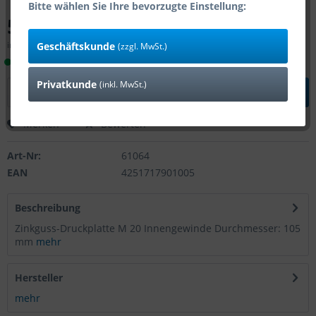
Bitte wählen Sie Ihre bevorzugte Einstellung:
5,20 € *
inkl. MwSt.
zzgl. Versandkosten
Geschäftskunde
(zzgl. MwSt.)
Lieferzeit 1-4 Tage (Bestand: 183)
Privatkunde
(inkl. MwSt.)
In den
Warenkorb
Merken
Bewerten
Art-Nr:
61064
EAN
4251717901005
Beschreibung
Zinkguss-Druckplatte M 20 Innengewinde Durchmesser: 105
mm
mehr
Hersteller
mehr