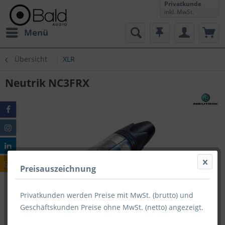
Privatkunde
inkl. MwSt.
Menü
Übersicht
XLR
Neutrik NC3FRX
Preisauszeichnung
Privatkunden werden Preise mit MwSt. (brutto) und
Geschäftskunden Preise ohne MwSt. (netto) angezeigt.