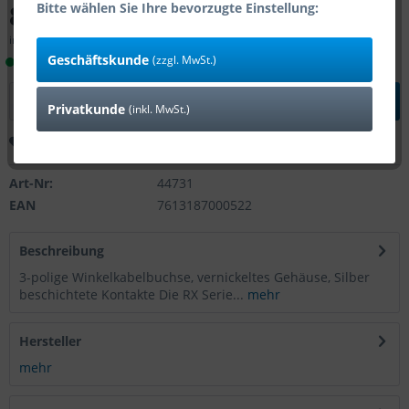
8,41 € *
Bitte wählen Sie Ihre bevorzugte Einstellung:
inkl. MwSt.
zzgl. Versandkosten
Geschäftskunde
(zzgl. MwSt.)
Lieferzeit 1-4 Tage (Bestand: 53)
In den
Warenkorb
Privatkunde
(inkl. MwSt.)
Merken
Bewerten
Art-Nr:
44731
EAN
7613187000522
Beschreibung
3-polige Winkelkabelbuchse, vernickeltes Gehäuse, Silber
beschichtete Kontakte Die RX Serie...
mehr
Hersteller
mehr