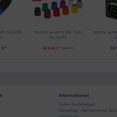
kON NLT4FXX-
Neutrik speakON BSL-Tülle
Neutrik spea
AG
für NL4FC
B
 € *
ab 0,62 € *
12,
0,89 € *
ce
Informationen
e
Cookie-Einstellungen
Schließtage / Betriebsferien 2025
Impressum