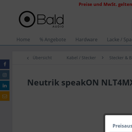
Preise und MwSt. gelten
Home
% Angebote
Hardware
Lacke / Spa
Übersicht
Kabel / Stecker
Stecker & 
Neutrik speakON NLT4M
Preisau