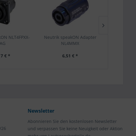
kON NLT4FPXX-
Neutrik speakON Adapter
Neutrik spe
AG
NL4MMX
17 € *
6,51 € *
5,
Newsletter
Abonnieren Sie den kostenlosen Newsletter
/26
und verpassen Sie keine Neuigkeit oder Aktion
mehr von Lautsprecherteile.de.