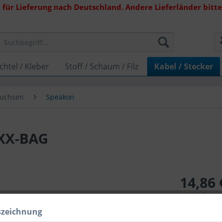
 für Lieferung nach Deutschland. Andere Lieferländer bitte 
chtel / Kleber
Stoff / Schaum / Filz
Kabel / Stecker
Buchsen
Speakon
XX-BAG
14,86 
inkl. MwSt.
zzg
Lieferzeit 
szeichnung