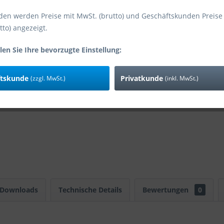
den werden Preise mit MwSt. (brutto) und Geschäftskunden Preise
tto) angezeigt.
Vergleic
Art-Nr:
len Sie Ihre bevorzugte Einstellung:
ftskunde
Privatkunde
(zzgl. MwSt.)
(inkl. MwSt.)
 Downloads
Technische Details
Bewertungen
0