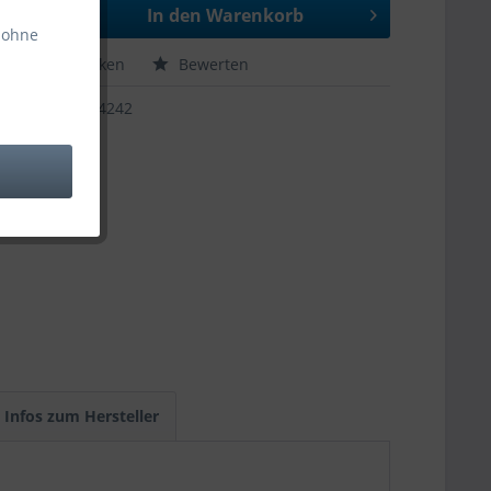
In den
Warenkorb
 ohne
hen
Merken
Bewerten
44242
Infos zum Hersteller