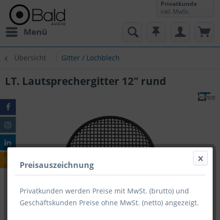
Privatkunde
inkl. MwSt.
Menü
Übersicht
Gitter / Lochblech
LT. Lautsprechergitter 12" rund
Preisauszeichnung
Privatkunden werden Preise mit MwSt. (brutto) und
Geschäftskunden Preise ohne MwSt. (netto) angezeigt.