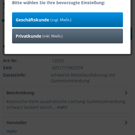
5,95 € *
Bitte wählen Sie Ihre bevorzugte Einstellung:
inkl. MwSt.
zzgl. Versandkosten
Geschäftskunde
(zzgl. MwSt.)
Lieferzeit 1-4 Tage (Bestand: 15)
In den
Warenkorb
Privatkunde
(inkl. MwSt.)
Merken
Bewerten
Art-Nr:
12033
EAN
4251717902378
Zusatzinfo:
schwarze Metallausführung mit
Gummiumrandung
Beschreibung
Klassische Form quadratische Lochung Gummiumrandung
schwarz lackiert durch...
mehr
Hersteller
mehr