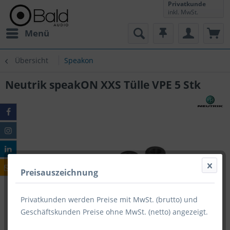
Privatkunde
inkl. MwSt.
Menü
Übersicht
Speakon
Neutrik speakON XXS Tülle VPE 5 Stk
Preisauszeichnung
Privatkunden werden Preise mit MwSt. (brutto) und
Geschäftskunden Preise ohne MwSt. (netto) angezeigt.