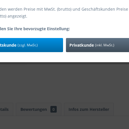
den werden Preise mit MwSt. (brutto) und Geschäftskunden Preise
tto) angezeigt.
Vergleic
Art-Nr:
len Sie Ihre bevorzugte Einstellung:
EAN
ftskunde
Privatkunde
(zzgl. MwSt.)
(inkl. MwSt.)
tails
Bewertungen
0
Infos zum Hersteller