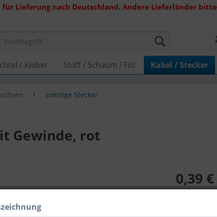
 für Lieferung nach Deutschland. Andere Lieferländer bitte 
chtel / Kleber
Stoff / Schaum / Filz
Kabel / Stecker
Buchsen
sonstige Stecker
t Gewinde, rot
0,39 €
inkl. MwSt.
zzg
Lieferzeit 
szeichnung