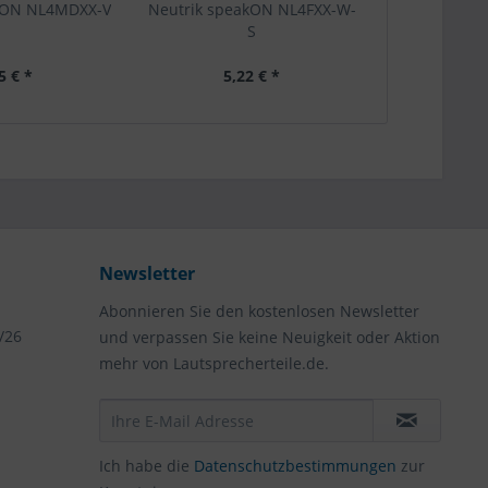
kON NL4MDXX-V
Neutrik speakON NL4FXX-W-
Kabelschuh-
S
tlg., i
5 € *
5,22 € *
18
Newsletter
Abonnieren Sie den kostenlosen Newsletter
/26
und verpassen Sie keine Neuigkeit oder Aktion
mehr von Lautsprecherteile.de.
Ich habe die
Datenschutzbestimmungen
zur