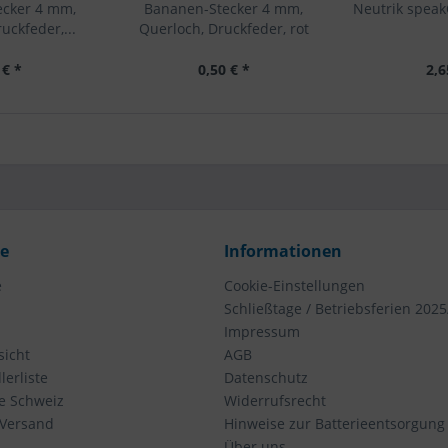
ecker 4 mm,
Bananen-Stecker 4 mm,
Neutrik spea
uckfeder,...
Querloch, Druckfeder, rot
 € *
0,50 € *
2,6
ce
Informationen
e
Cookie-Einstellungen
Schließtage / Betriebsferien 2025
Impressum
icht
AGB
erliste
Datenschutz
ie Schweiz
Widerrufsrecht
 Versand
Hinweise zur Batterieentsorgung
Über uns