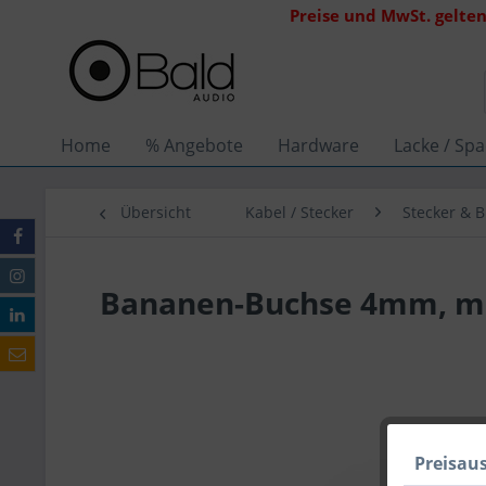
Preise und MwSt. gelten
Home
% Angebote
Hardware
Lacke / Spa
Übersicht
Kabel / Stecker
Stecker & 
Bananen-Buchse 4mm, mi
Preisau