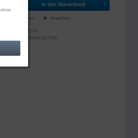
In den
Warenkorb
 ohne
hen
Merken
Bewerten
11534
4250967327726