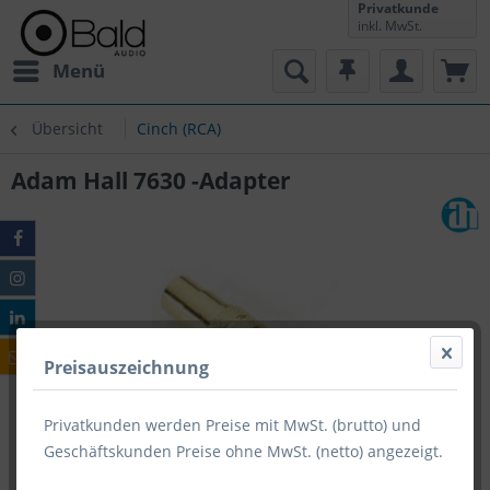
Privatkunde
inkl. MwSt.
Menü
Übersicht
Cinch (RCA)
Adam Hall 7630 -Adapter
Preisauszeichnung
Privatkunden werden Preise mit MwSt. (brutto) und
Geschäftskunden Preise ohne MwSt. (netto) angezeigt.