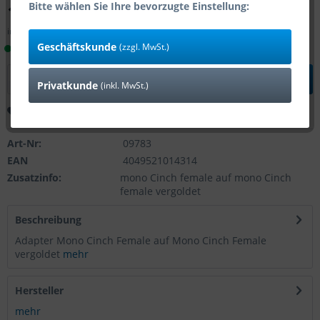
1,84 € *
Bitte wählen Sie Ihre bevorzugte Einstellung:
inkl. MwSt.
zzgl. Versandkosten
Geschäftskunde
(zzgl. MwSt.)
Lieferzeit 1-4 Tage (Bestand: 14)
In den
Warenkorb
Privatkunde
(inkl. MwSt.)
Merken
Bewerten
Art-Nr:
09783
EAN
4049521014314
Zusatzinfo:
mono Cinch female auf mono Cinch
female vergoldet
Beschreibung
Adapter Mono Cinch Female auf Mono Cinch Female
vergoldet
mehr
Hersteller
mehr