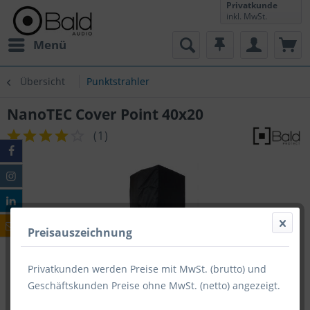
Privatkunde
inkl. MwSt.
Menü
Übersicht
Punktstrahler
NanoTEC Cover Point 40x20
(
1
)
Preisauszeichnung
Privatkunden werden Preise mit MwSt. (brutto) und
Geschäftskunden Preise ohne MwSt. (netto) angezeigt.