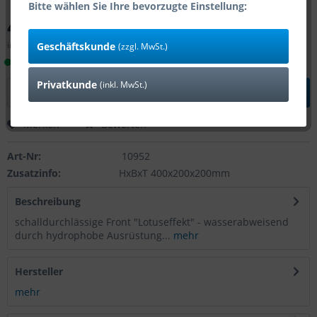
Bitte wählen Sie Ihre bevorzugte Einstellung:
47,60 € *
inkl. MwSt.
zzgl. Versandkosten
Geschäftskunde
(zzgl. MwSt.)
Lieferzeit 1-4 Tage (Bestand: 18)
Privatkunde
(inkl. MwSt.)
In den
Warenkorb
Merken
Bewerten
Art-Nr:
10952
Zusatzinfo:
HxBxT 400x200x200mm
Beschreibung
schalldurchlässige Front "Lotuseffekt" - wasserabweisend
durch hydrophobe Ausrüstung...
mehr
Hersteller
mehr