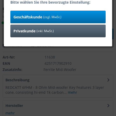
Bitte wählen Sie Ihre bevorzugte Einstellung:
98,00 € *
inkl. MwSt.
zzgl. Versandkosten
Geschäftskunde
(zzgl. MwSt.)
Lieferzeit 1-4 Tage (Bestand: 8)
Privatkunde
(inkl. MwSt.)
In den
Warenkorb
Merken
Bewerten
Art-Nr:
11638
EAN
4251717902910
Zusatzinfo:
Ferrite Mid-Woofer
Beschreibung
REDCATT 6FHM - 8 Ohm Mid-woofer Key Features 3 layer
cone, consisting hi-end 1k carbon...
mehr
Hersteller
mehr