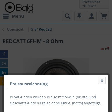
Privatkunde
inkl. MwSt.
Menü
Übersicht
5-8" RedCatt
REDCATT 6FHM - 8 Ohm
Preisauszeichnung
Privatkunden werden Preise mit MwSt. (brutto) und
Geschäftskunden Preise ohne MwSt. (netto) angezeigt.