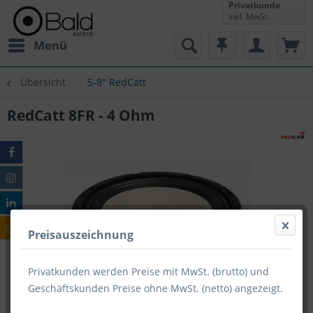
Privatkunde
inkl. MwSt.
Menü
Übersicht
5-8" RedCatt
RedCatt 8FR - 4 Ohm
Preisauszeichnung
Privatkunden werden Preise mit MwSt. (brutto) und
Geschäftskunden Preise ohne MwSt. (netto) angezeigt.