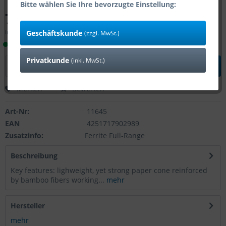
Bitte wählen Sie Ihre bevorzugte Einstellung:
78,94 € *
inkl. MwSt.
zzgl. Versandkosten
Geschäftskunde
(zzgl. MwSt.)
Lieferzeit 1-4 Tage (Bestand: 14)
Privatkunde
(inkl. MwSt.)
In den
Warenkorb
Merken
Bewerten
Art-Nr:
11645
EAN
4251717902989
Zusatzinfo:
Ferrite Full-Range
Beschreibung
Key features: lighweight, yet strong paper cone reinforced
by bamboo fibers working...
mehr
Hersteller
mehr